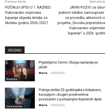
Previous article
Next article
POČINJU UPISI U 1. RAZRED:
JAVNI POZIV za izbor
Vukovarsko-srijemska
jedinice lokalne samouprave
županija objavila detalje za
za provedbu aktivnosti iz
školsku godinu 2026./2027.
projekta „Seoska prijestolnica
Vukovarsko-srijemske
županije“ u 2026. godini
SRODNO
Prijateljstvo Cerne i Slunja nastavlja se
jačati
Mario
-
06/08/2026
Hrvatska
Policija uhitila 33-godišnjaka s kokainom,
konopljom i drugim predmetima
povezanim s počinjenjem kaznenih djela
Mario
-
06/08/2026
Crna kronika