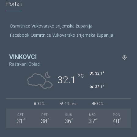
Portali
Osmrtnice Vukovarsko srijemska županija
Facebook Osmrtnice Vukovarsko srijemska županija
VINKOVCI
Raštrkani Oblaci
°
32.1
°
C
32.1
°
32.1
35%
4.9m/s
30%
ČET
PET
SUB
NED
PON
31
°
38
°
36
°
37
°
40
°