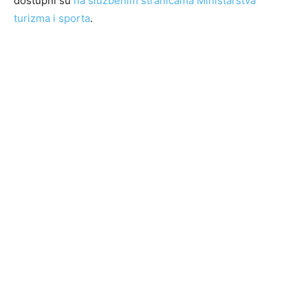
dostupni su
na službenim stranicama Ministarstva
turizma i sporta
.