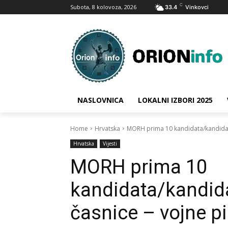
C
Subota, 8 kolovoza, 2026
33.4
Vinkovci
NASLOVNICA
LOKALNI IZBORI 2025
Home
Hrvatska
MORH prima 10 kandidata/kandidatk
Hrvatska
Vijesti
MORH prima 10
kandidata/kandida
časnice – vojne pi