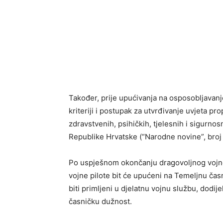
Također, prije upućivanja na osposobljavanj
kriteriji i postupak za utvrđivanje uvjeta p
zdravstvenih, psihičkih, tjelesnih i sigurno
Republike Hrvatske (“Narodne novine”, broj 
Po uspješnom okončanju dragovoljnog vojno
vojne pilote bit će upućeni na Temeljnu čas
biti primljeni u djelatnu vojnu službu, dodije
časničku dužnost.