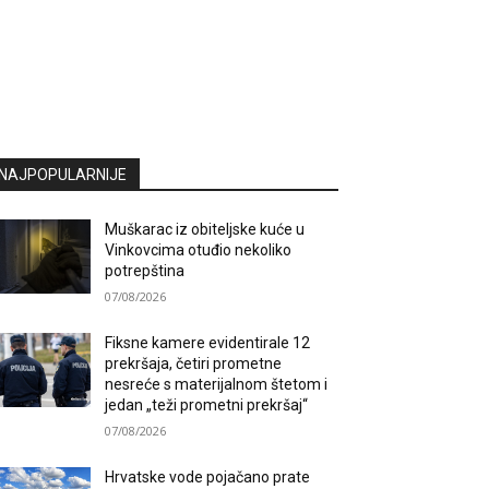
NAJPOPULARNIJE
Muškarac iz obiteljske kuće u
Vinkovcima otuđio nekoliko
potrepština
07/08/2026
Fiksne kamere evidentirale 12
prekršaja, četiri prometne
nesreće s materijalnom štetom i
jedan „teži prometni prekršaj“
07/08/2026
Hrvatske vode pojačano prate