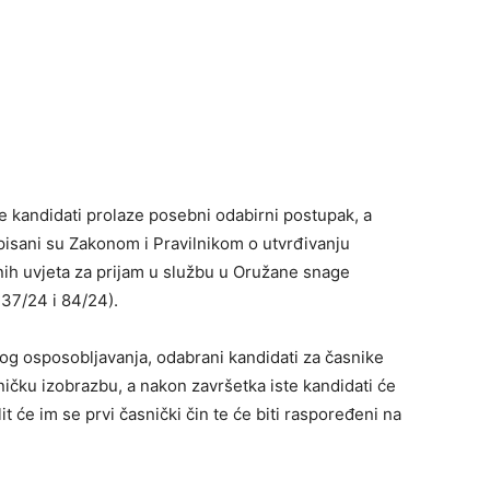
e kandidati prolaze posebni odabirni postupak, a
ropisani su Zakonom i Pravilnikom o utvrđivanju
snih uvjeta za prijam u službu u Oružane snage
37/24 i 84/24).
g osposobljavanja, odabrani kandidati za časnike
ničku izobrazbu, a nakon završetka iste kandidati će
lit će im se prvi časnički čin te će biti raspoređeni na