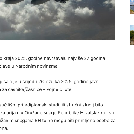
 do kraja 2025. godine navršavaju najviše 27 godina
 objave u Narodnim novinama
isalo je u srijedu 26. ožujka 2025. godine javni
a za časnike/časnice – vojne pilote.
ilišni prijediplomski studij ili stručni studij bilo
 za prijam u Oružane snage Republike Hrvatske koji su
ružanim snagama RH te ne mogu biti primljene osobe za
ona.