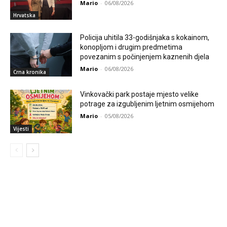
Mario
-
06/08/2026
Hrvatska
Policija uhitila 33-godišnjaka s kokainom,
konopljom i drugim predmetima
povezanim s počinjenjem kaznenih djela
Mario
-
06/08/2026
Crna kronika
Vinkovački park postaje mjesto velike
potrage za izgubljenim ljetnim osmijehom
Mario
-
05/08/2026
Vijesti