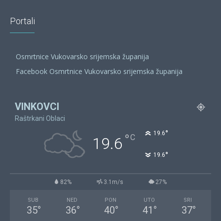
Portali
Osmrtnice Vukovarsko srijemska županija
Facebook Osmrtnice Vukovarsko srijemska županija
VINKOVCI
Raštrkani Oblaci
°
19.6
°
C
19.6
°
19.6
82%
3.1m/s
27%
SUB
NED
PON
UTO
SRI
35
°
36
°
40
°
41
°
37
°