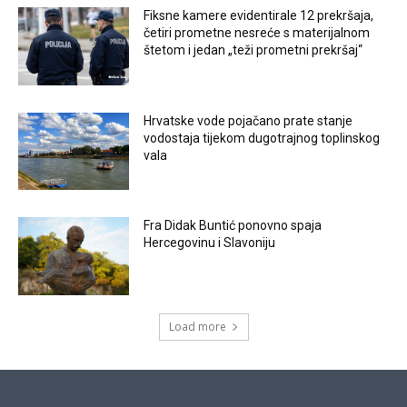
Fiksne kamere evidentirale 12 prekršaja,
četiri prometne nesreće s materijalnom
štetom i jedan „teži prometni prekršaj“
Hrvatske vode pojačano prate stanje
vodostaja tijekom dugotrajnog toplinskog
vala
Fra Didak Buntić ponovno spaja
Hercegovinu i Slavoniju
Load more