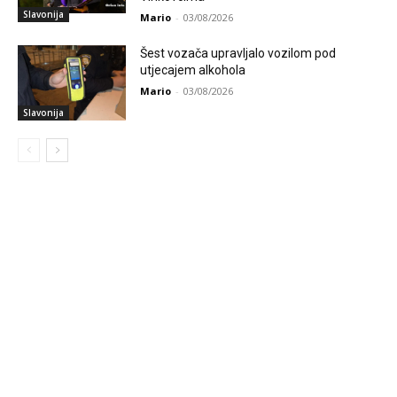
Slavonija
Mario
-
03/08/2026
Šest vozača upravljalo vozilom pod
utjecajem alkohola
Mario
-
03/08/2026
Slavonija