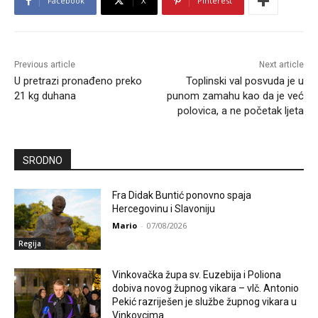
Facebook
X
Pinterest
Previous article
Next article
U pretrazi pronađeno preko
Toplinski val posvuda je u
21 kg duhana
punom zamahu kao da je već
polovica, a ne početak ljeta
SRODNO
Fra Didak Buntić ponovno spaja
Hercegovinu i Slavoniju
Mario
-
07/08/2026
Regija
Vinkovačka župa sv. Euzebija i Poliona
dobiva novog župnog vikara – vlč. Antonio
Pekić razriješen je službe župnog vikara u
Vinkovcima