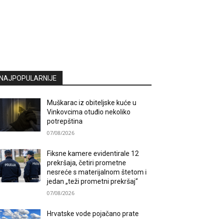
NAJPOPULARNIJE
Muškarac iz obiteljske kuće u
Vinkovcima otuđio nekoliko
potrepština
07/08/2026
Fiksne kamere evidentirale 12
prekršaja, četiri prometne
nesreće s materijalnom štetom i
jedan „teži prometni prekršaj“
07/08/2026
Hrvatske vode pojačano prate