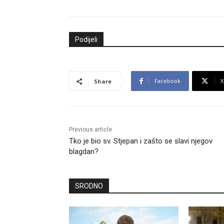
Podijeli
Facebook
X
Share
Previous article
Tko je bio sv. Stjepan i zašto se slavi njegov
blagdan?
SRODNO