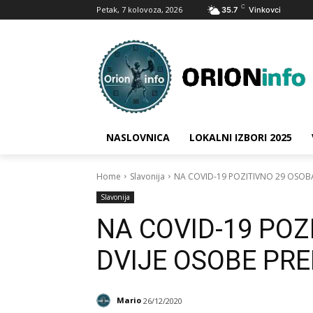
C
Petak, 7 kolovoza, 2026
35.7
Vinkovci
NASLOVNICA
LOKALNI IZBORI 2025
Home
Slavonija
NA COVID-19 POZITIVNO 29 OSOBA
Slavonija
NA COVID-19 POZ
DVIJE OSOBE PR
Mario
26/12/2020