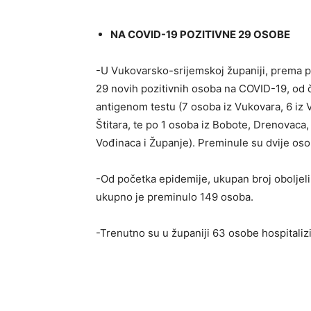
NA COVID-19 POZITIVNE 29 OSOBE
-U Vukovarsko-srijemskoj županiji, prema po
29 novih pozitivnih osoba na COVID-19, od č
antigenom testu (7 osoba iz Vukovara, 6 iz V
Štitara, te po 1 osoba iz Bobote, Drenovaca
Vođinaca i Županje). Preminule su dvije oso
-Od početka epidemije, ukupan broj oboljeli
ukupno je preminulo 149 osoba.
-Trenutno su u županiji 63 osobe hospitaliz