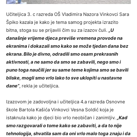
Učiteljica 3. c razreda OŠ Vladimira Nazora Vinkovci Sara
Špiko kazala je kako je tema samog projekta izrazito
bitna, stoga su se prijavili čim su za izazov čuli.
„U
današnje vrijeme djeca previše vremena provode na
ekranima i dokazali smo kako se može tjedan dana bez
ekrana. Bilo je divno, odradili smo osam prekrasnih
aktivnosti, a ne samo da smo se zabavili, nego smo i
puno toga naučili jer su same teme kojima smo se bavili
bliske, mogli smo vrlo lako to sve uklopiti u nastavne
dane”
, rekla je učiteljica.
Izazovom je zadovoljna i učiteljica 4.a razreda Osnovne
škole Bartola Kašića Vinkovci Vesna Soldić koja je
istaknula kako je djeci bio vrlo neobičan i zanimljiv.
„Kad
smo razgovarali o tome kako se zabaviti, a da to nije
tehnologija, shvatila sam da oni vrlo malo toga znaju i da