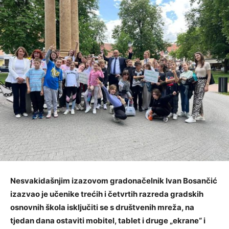
Nesvakidašnjim izazovom gradonačelnik Ivan Bosančić
izazvao je učenike trećih i četvrtih razreda gradskih
osnovnih škola isključiti se s društvenih mreža, na
tjedan dana ostaviti mobitel, tablet i druge „ekrane“ i