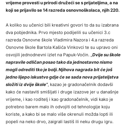
vrijeme provesti u prirodi družeći se s prijateljima, a na
koji se prijavilo se 14 razreda osnovnoškolaca, njih 220.
A koliko su učenici bili kreativni govori to da su izabrana
dva pobjednika. Prvo mjesto podijelili su učenici 3.c
razreda Osnovne škole Vladimira Nazora i 4.a razreda
Osnovne škole Bartola Kašića Vinkovci te su upravo oni
osvojili jednodnevni izlet na Papuk-Voćin. „
Dvije su škole
napravile odličan posao tako da jednostavno nismo
mogli odrediti tko je bolji. Njihova nagrada bit će još
jedno lijepo iskustvo gdje će se sada nova prijateljstva
složiti iz dvije škole”
, kazao je gradonačelnik dodavši
kako će nastaviti smišljati i druge izazove jer u današnje
vrijeme, i kao roditelj i kao gradonačelnik, vidi kako je
potrebno barem malo ih odvojiti od tehnologije koju
koriste, a kako bi se malo više okrenuli možda lopti ili
popeli na neko drvo, zaigrali lastiš ili neku drugu igru.