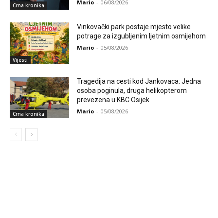
Mario
-
06/08/2026
Crna kronika
Vinkovački park postaje mjesto velike
potrage za izgubljenim ljetnim osmijehom
Mario
-
05/08/2026
Vijesti
Tragedija na cesti kod Jankovaca: Jedna
osoba poginula, druga helikopterom
prevezena u KBC Osijek
Mario
-
05/08/2026
Crna kronika