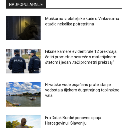
NAJPOPULARNIJE
Muškarac iz obiteljske kuće u Vinkovcima
otuđio nekoliko potrepština
Fiksne kamere evidentirale 12 prekršaja,
četiri prometne nesreće s materijalnom
štetom i jedan „teži prometni prekršaj“
Hrvatske vode pojačano prate stanje
vodostaja tijekom dugotrajnog toplinskog
vala
Fra Didak Buntić ponovno spaja
Hercegovinu i Slavoniju