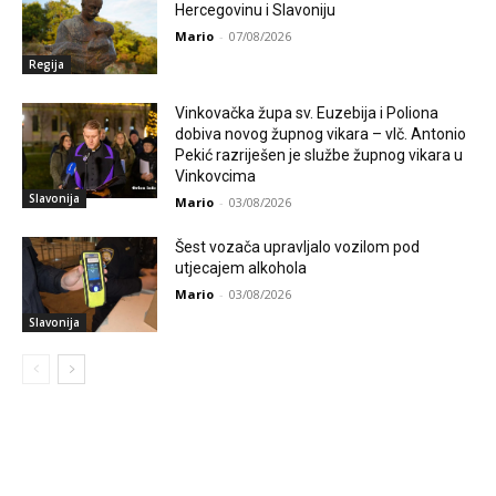
Hercegovinu i Slavoniju
Mario
-
07/08/2026
Regija
Vinkovačka župa sv. Euzebija i Poliona
dobiva novog župnog vikara – vlč. Antonio
Pekić razriješen je službe župnog vikara u
Vinkovcima
Slavonija
Mario
-
03/08/2026
Šest vozača upravljalo vozilom pod
utjecajem alkohola
Mario
-
03/08/2026
Slavonija