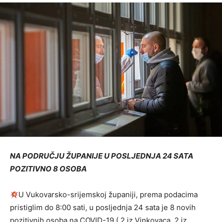
NA PODRUČJU ŽUPANIJE U POSLJEDNJA 24 SATA
POZITIVNO 8 OSOBA
U Vukovarsko-srijemskoj županiji, prema podacima
pristiglim do 8:00 sati, u posljednja 24 sata je 8 novih
pozitivnih osoba na COVID-19 ( 2 iz Vinkovaca, 2 iz