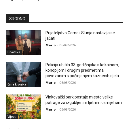
SRODNO
Prijateljstvo Cerne i Slunja nastavlja se
jačati
Mario
-
06/08/2026
Hrvatska
Policija uhitila 33-godišnjaka s kokainom,
konopljom i drugim predmetima
povezanim s počinjenjem kaznenih djela
Mario
-
06/08/2026
Crna kronika
Vinkovački park postaje mjesto velike
potrage za izgubljenim ljetnim osmijehom
Mario
-
05/08/2026
Vijesti