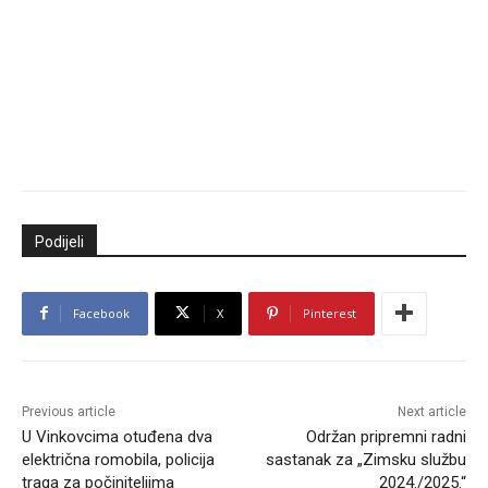
Podijeli
Facebook
X
Pinterest
Previous article
Next article
U Vinkovcima otuđena dva
Održan pripremni radni
električna romobila, policija
sastanak za „Zimsku službu
traga za počiniteljima
2024./2025.“