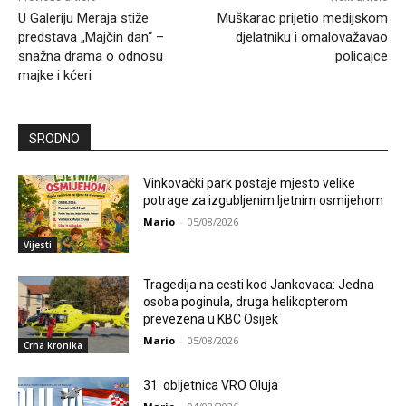
U Galeriju Meraja stiže
Muškarac prijetio medijskom
predstava „Majčin dan“ –
djelatniku i omalovažavao
snažna drama o odnosu
policajce
majke i kćeri
SRODNO
Vinkovački park postaje mjesto velike
potrage za izgubljenim ljetnim osmijehom
Mario
-
05/08/2026
Vijesti
Tragedija na cesti kod Jankovaca: Jedna
osoba poginula, druga helikopterom
prevezena u KBC Osijek
Mario
-
05/08/2026
Crna kronika
31. obljetnica VRO Oluja