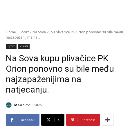
Home
Sport
Na Sova kupu plivačice PK Orion ponovno su bile među
najzapaženijima na...
Sport
Vijesti
Na Sova kupu plivačice PK
Orion ponovno su bile među
najzapaženijima na
natjecanju.
Mario
25/05/2026
Facebook
X
Pinterest