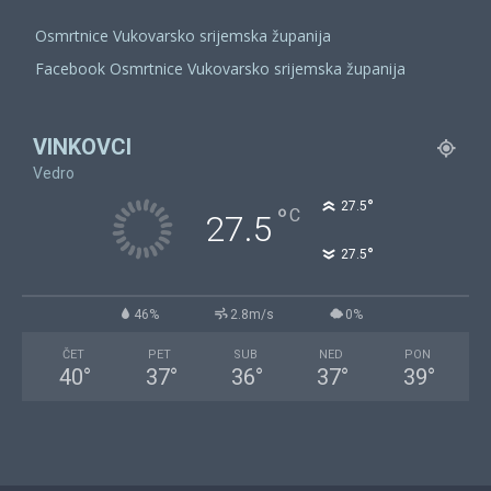
Osmrtnice Vukovarsko srijemska županija
Facebook Osmrtnice Vukovarsko srijemska županija
VINKOVCI
Vedro
°
27.5
°
C
27.5
°
27.5
46%
2.8m/s
0%
ČET
PET
SUB
NED
PON
40
°
37
°
36
°
37
°
39
°