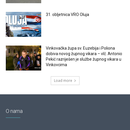
31. obljetnica VRO Oluja
Vinkovačka župa sv. Euzebija i Poliona
dobiva novog župnog vikara – vlč. Antonio
Pekić razriješen je službe župnog vikara u
Vinkovcima
Load more
O nama