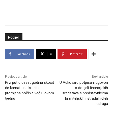
Podijeli
Facebook
X
Pinterest
Previous article
Next article
Prvi put u deset godina skočit
U Vukovaru potpisani ugovori
će kamate na kredite:
o dodjeli financijskih
promjena počinje već u ovom
sredstava s predstavnicima
tjednu
braniteljskih i stradalničkih
udruga