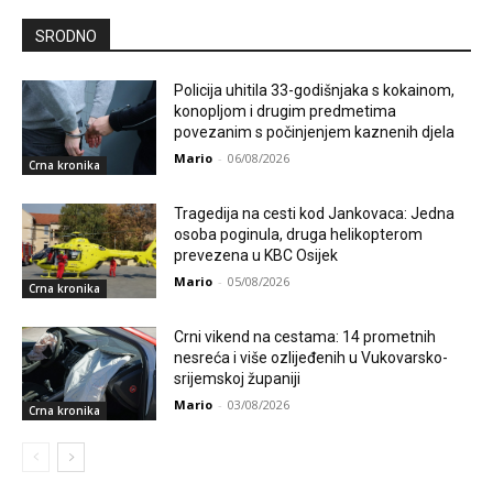
SRODNO
Policija uhitila 33-godišnjaka s kokainom,
konopljom i drugim predmetima
povezanim s počinjenjem kaznenih djela
Mario
-
06/08/2026
Crna kronika
Tragedija na cesti kod Jankovaca: Jedna
osoba poginula, druga helikopterom
prevezena u KBC Osijek
Mario
-
05/08/2026
Crna kronika
Crni vikend na cestama: 14 prometnih
nesreća i više ozlijeđenih u Vukovarsko-
srijemskoj županiji
Mario
-
03/08/2026
Crna kronika