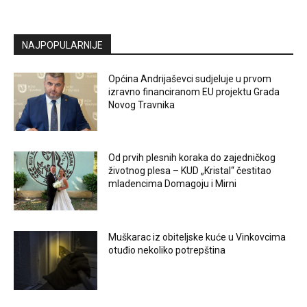
NAJPOPULARNIJE
Općina Andrijaševci sudjeluje u prvom
izravno financiranom EU projektu Grada
Novog Travnika
Od prvih plesnih koraka do zajedničkog
životnog plesa – KUD „Kristal“ čestitao
mladencima Domagoju i Mirni
Muškarac iz obiteljske kuće u Vinkovcima
otuđio nekoliko potrepština