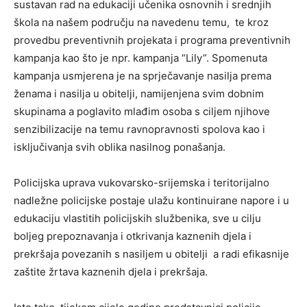
sustavan rad na edukaciji učenika osnovnih i srednjih
škola na našem području na navedenu temu, te kroz
provedbu preventivnih projekata i programa preventivnih
kampanja kao što je npr. kampanja “Lily”. Spomenuta
kampanja usmjerena je na sprječavanje nasilja prema
ženama i nasilja u obitelji, namijenjena svim dobnim
skupinama a poglavito mlađim osoba s ciljem njihove
senzibilizacije na temu ravnopravnosti spolova kao i
isključivanja svih oblika nasilnog ponašanja.
Policijska uprava vukovarsko-srijemska i teritorijalno
nadležne policijske postaje ulažu kontinuirane napore i u
edukaciju vlastitih policijskih službenika, sve u cilju
boljeg prepoznavanja i otkrivanja kaznenih djela i
prekršaja povezanih s nasiljem u obitelji a radi efikasnije
zaštite žrtava kaznenih djela i prekršaja.