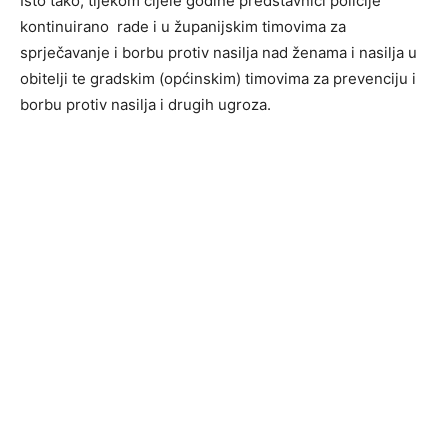
Isto tako, tijekom cijele godine predstavnici policije
kontinuirano rade i u županijskim timovima za
sprječavanje i borbu protiv nasilja nad ženama i nasilja u
obitelji te gradskim (općinskim) timovima za prevenciju i
borbu protiv nasilja i drugih ugroza.