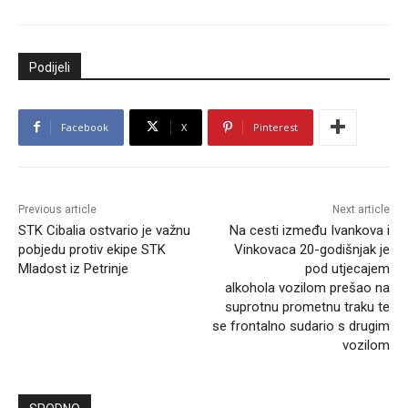
Podijeli
Facebook
X
Pinterest
Previous article
Next article
STK Cibalia ostvario je važnu
Na cesti između Ivankova i
pobjedu protiv ekipe STK
Vinkovaca 20-godišnjak je
Mladost iz Petrinje
pod utjecajem
alkohola vozilom prešao na
suprotnu prometnu traku te
se frontalno sudario s drugim
vozilom