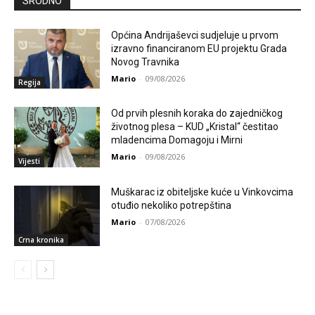
SRODNO
Općina Andrijaševci sudjeluje u prvom
izravno financiranom EU projektu Grada
Novog Travnika
Mario
-
09/08/2026
Regija
Od prvih plesnih koraka do zajedničkog
životnog plesa – KUD „Kristal“ čestitao
mladencima Domagoju i Mirni
Mario
-
09/08/2026
Vijesti
Muškarac iz obiteljske kuće u Vinkovcima
otuđio nekoliko potrepština
Mario
-
07/08/2026
Crna kronika