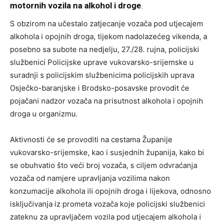
motornih vozila na alkohol i droge
.
S obzirom na učestalo zatjecanje vozača pod utjecajem
alkohola i opojnih droga, tijekom nadolazećeg vikenda, a
posebno sa subote na nedjelju, 27./28. rujna, policijski
službenici Policijske uprave vukovarsko-srijemske u
suradnji s policijskim službenicima policijskih uprava
Osječko-baranjske i Brodsko-posavske provodit će
pojačani nadzor vozača na prisutnost alkohola i opojnih
droga u organizmu.
Aktivnosti će se provoditi na cestama Županije
vukovarsko-srijemske, kao i susjednih županija, kako bi
se obuhvatio što veći broj vozača, s ciljem odvraćanja
vozača od namjere upravljanja vozilima nakon
konzumacije alkohola ili opojnih droga i lijekova, odnosno
isključivanja iz prometa vozača koje policijski službenici
zateknu za upravljačem vozila pod utjecajem alkohola i