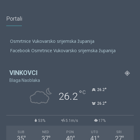
Portali
Osmrtnice Vukovarsko srijemska županija
Facebook Osmrtnice Vukovarsko srijemska županija
VINKOVCI
Blaga Naoblaka
°
26.2
°
C
26.2
°
26.2
53%
5.1m/s
17%
SUB
NED
PON
UTO
SRI
35
°
37
°
40
°
41
°
27
°