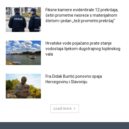
Fiksne kamere evidentirale 12 prekršaja,
četiri prometne nesreće s materijalnom
štetom i jedan „teži prometni prekršaj“
Hrvatske vode pojačano prate stanje
vodostaja tijekom dugotrajnog toplinskog
vala
Fra Didak Buntić ponovno spaja
Hercegovinu i Slavoniju
Load more