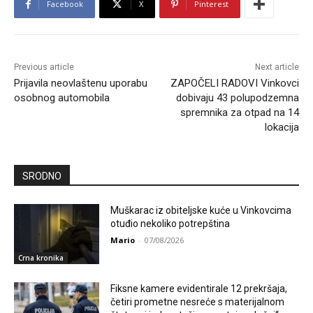
Facebook
X
Pinterest
Previous article
Next article
Prijavila neovlaštenu uporabu
ZAPOČELI RADOVI Vinkovci
osobnog automobila
dobivaju 43 polupodzemna
spremnika za otpad na 14
lokacija
SRODNO
Muškarac iz obiteljske kuće u Vinkovcima
otuđio nekoliko potrepština
Mario
-
07/08/2026
Crna kronika
Fiksne kamere evidentirale 12 prekršaja,
četiri prometne nesreće s materijalnom