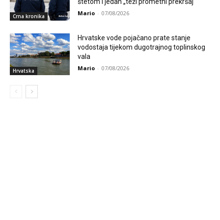
štetom i jedan „teži prometni prekršaj“
Mario
-
07/08/2026
Crna kronika
Hrvatske vode pojačano prate stanje
vodostaja tijekom dugotrajnog toplinskog
vala
Mario
-
07/08/2026
Hrvatska