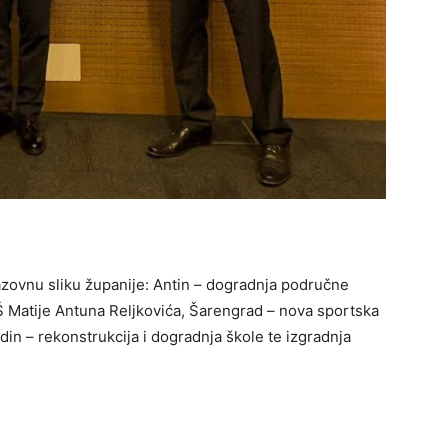
razovnu sliku županije: Antin – dogradnja područne
Š Matije Antuna Reljkovića, Šarengrad – nova sportska
in – rekonstrukcija i dogradnja škole te izgradnja