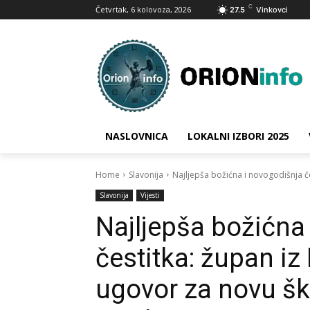
C
Četvrtak, 6 kolovoza, 2026
27.5
Vinkovci
NASLOVNICA
LOKALNI IZBORI 2025
Home
Slavonija
Najljepša božićna i novogodišnja č
Slavonija
Vijesti
Najljepša božićna
čestitka: župan i
ugovor za novu ško