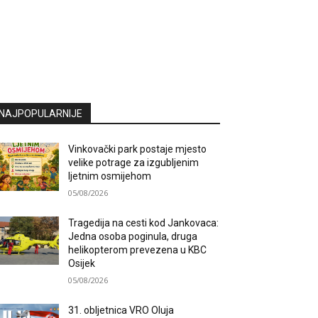
NAJPOPULARNIJE
Vinkovački park postaje mjesto
velike potrage za izgubljenim
ljetnim osmijehom
05/08/2026
Tragedija na cesti kod Jankovaca:
Jedna osoba poginula, druga
helikopterom prevezena u KBC
Osijek
05/08/2026
31. obljetnica VRO Oluja