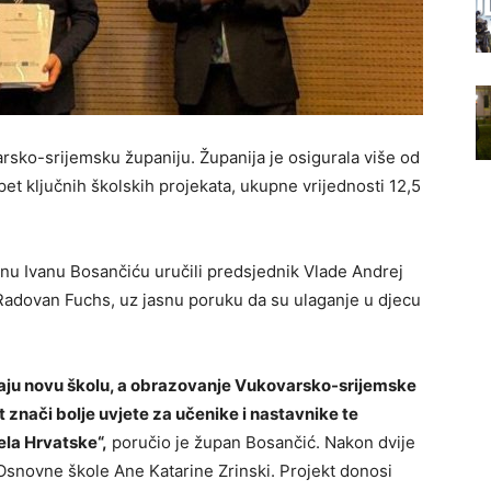
arsko-srijemsku županiju. Županija je osigurala više od
pet ključnih školskih projekata, ukupne vrijednosti 12,5
anu Ivanu Bosančiću uručili predsjednik Vlade Andrej
 Radovan Fuchs, uz jasnu poruku da su ulaganje u djecu
aju novu školu, a obrazovanje Vukovarsko-srijemske
t znači bolje uvjete za učenike i nastavnike te
ela Hrvatske“,
poručio je župan Bosančić. Nakon dvije
Osnovne škole Ane Katarine Zrinski. Projekt donosi