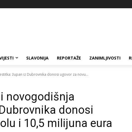
VIJESTI
SLAVONIJA
REPORTAŽE
ZANIMLJIVOSTI
R
estitka: župan iz Dubrovnika donosi ugovor za novu...
 i novogodišnja
z Dubrovnika donosi
lu i 10,5 milijuna eura