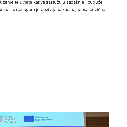
ruženje te uvjete kakve zaslužuju sadašnje i buduće
gdana i s razlogom je doživljena kao najljepša božićna i