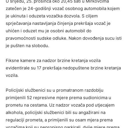
U srijedu, 25. prosinca oko 20,45 sati u Mirkovcima
zatečen je 24-godišnji vozač osobnog automobila kojem
je ukinuta i oduzeta vozačka dozvola. S ciljem
sprječavanja nastavljanja činjenja prekršaja vozač je
uhićen i oduzet mu je osobni automobil do
pravomoćnosti sudske odluke. Nakon dovođenja sucu isti
je pušten na slobodu.
Fiksne kamere za nadzor brzine kretanja vozila
evidentirale su 17 prekršaja nedopuštene brzine kretanja
vozila.
Policijski službenici su u promatranom razdoblju
primijenili 52 represivne mjere prema sudionicima u
prometu na cestama. Uz nadzor vozača pod utjecajem
alkohola, policijski službenici bili su angažirani na
regulaciji prometa, a primijenili su osam mjera prema
vozačima koji su nepropisno parkirali, dvije mjere prema