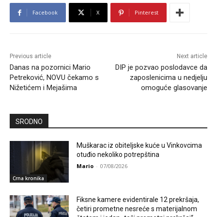
Facebook
X
Pinterest
Previous article
Next article
Danas na pozornici Mario
DIP je pozvao poslodavce da
Petreković, NOVU čekamo s
zaposlenicima u nedjelju
Nižetićem i Mejašima
omoguće glasovanje
SRODNO
Muškarac iz obiteljske kuće u Vinkovcima
otuđio nekoliko potrepština
Mario
-
07/08/2026
Crna kronika
Fiksne kamere evidentirale 12 prekršaja,
četiri prometne nesreće s materijalnom