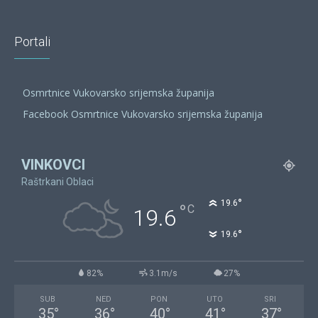
Portali
Osmrtnice Vukovarsko srijemska županija
Facebook Osmrtnice Vukovarsko srijemska županija
VINKOVCI
Raštrkani Oblaci
°
19.6
°
C
19.6
°
19.6
82%
3.1m/s
27%
SUB
NED
PON
UTO
SRI
35
°
36
°
40
°
41
°
37
°