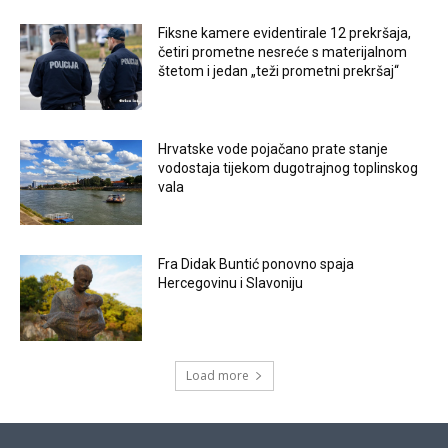
Fiksne kamere evidentirale 12 prekršaja,
četiri prometne nesreće s materijalnom
štetom i jedan „teži prometni prekršaj“
Hrvatske vode pojačano prate stanje
vodostaja tijekom dugotrajnog toplinskog
vala
Fra Didak Buntić ponovno spaja
Hercegovinu i Slavoniju
Load more