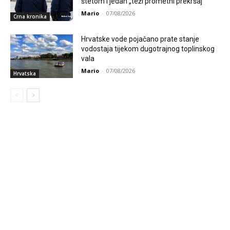
štetom i jedan „teži prometni prekršaj“
Mario
-
07/08/2026
Crna kronika
Hrvatske vode pojačano prate stanje
vodostaja tijekom dugotrajnog toplinskog
vala
Mario
-
07/08/2026
Hrvatska