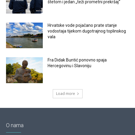
štetom i jedan „teži prometni prekršaj“
Hrvatske vode pojačano prate stanje
vodostaja tijekom dugotrajnog toplinskog
vala
Fra Didak Buntić ponovno spaja
Hercegovinu i Slavoniju
Load more
O nama