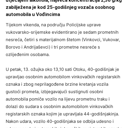
utjecajem alkohola, najveća koncentracija 2,36 g/kg
zabilježena je kod 25-godišnjeg vozača osobnog
automobila u Vođincima
Tijekom vikenda, na području Policijske uprave
vukovarsko-srijemske evidentirano je sedam prometnih
nesreća, četiri s materijalnom štetom (Vinkovci, Vukovar,
Borovo i Andrijaševci) i tri prometne nesreće s
ozlijeđenim osobama.
U petak, 13. ožujka oko 13,10 sati Otoku, 40-godišnjak je
upravljao osobnim automobilom vinkovačkih registarskih
oznaka i zbog neprilagođene brzine kretanja vozila
gustoći prometa, izbjegavajući sustignuti osobni
automobila pomiče vozilo na lijevu prometnu traku i
dolazi do sudara s osobnim automobilom vinkovačkih
registarskih oznaka kojim je upravljala 44-godišnjakinja.
Nakon udara, vozilo 40-godišnjaka se odbija udesno i