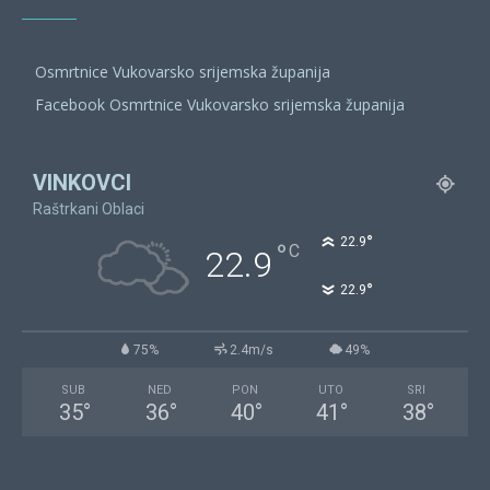
Osmrtnice Vukovarsko srijemska županija
Facebook Osmrtnice Vukovarsko srijemska županija
VINKOVCI
Raštrkani Oblaci
°
22.9
°
C
22.9
°
22.9
75%
2.4m/s
49%
SUB
NED
PON
UTO
SRI
35
°
36
°
40
°
41
°
38
°