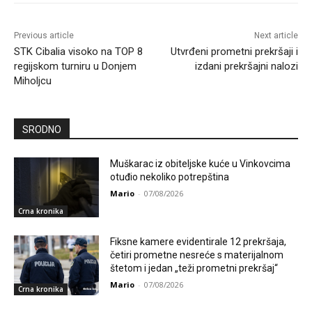
Previous article
Next article
STK Cibalia visoko na TOP 8
Utvrđeni prometni prekršaji i
regijskom turniru u Donjem
izdani prekršajni nalozi
Miholjcu
SRODNO
Muškarac iz obiteljske kuće u Vinkovcima
otuđio nekoliko potrepština
Mario
-
07/08/2026
Crna kronika
Fiksne kamere evidentirale 12 prekršaja,
četiri prometne nesreće s materijalnom
štetom i jedan „teži prometni prekršaj“
Mario
-
07/08/2026
Crna kronika