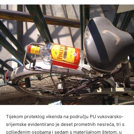
Tijekom proteklog vikenda na području PU vukovarsko-
srijemske evidentirano je deset prometnih nesreća, tri s
ozlijeđenim osobama i sedam s materijalnom štetom, u