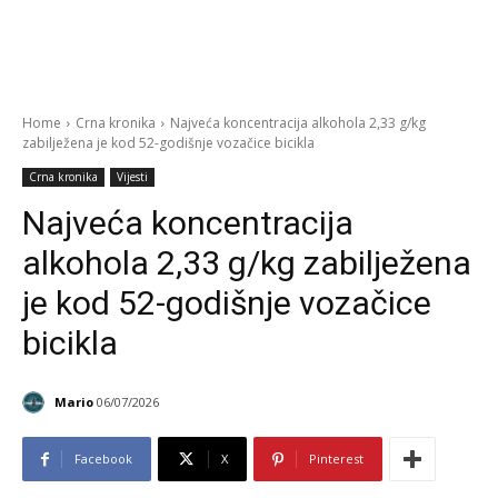
Home
Crna kronika
Najveća koncentracija alkohola 2,33 g/kg
zabilježena je kod 52-godišnje vozačice bicikla
Crna kronika
Vijesti
Najveća koncentracija
alkohola 2,33 g/kg zabilježena
je kod 52-godišnje vozačice
bicikla
Mario
06/07/2026
Facebook
X
Pinterest