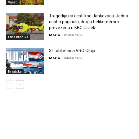
Vijesti
Tragedija na cesti kod Jankovaca: Jedna
osoba poginula, druga helikopterom
prevezena u KBC Osijek
Mario
-
05/08/2026
Crna kronika
31. obljetnica VRO Oluja
Mario
-
04/08/2026
Hrvatska