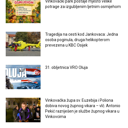
Vinkovački park postaje mjesto velike
potrage za izgubljenim ljetnim osmijehom
Tragedija na cesti kod Jankovaca: Jedna
osoba poginula, druga helikopterom
prevezena u KBC Osijek
31. obljetnica VRO Oluja
Vinkovačka župa sv. Euzebija i Poliona
dobiva novog župnog vikara – vlč. Antonio
Pekić razriješen je službe župnog vikara u
Vinkovcima