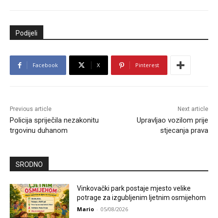
Podijeli
Facebook
X
Pinterest
Previous article
Next article
Policija spriječila nezakonitu
Upravljao vozilom prije
trgovinu duhanom
stjecanja prava
SRODNO
Vinkovački park postaje mjesto velike
potrage za izgubljenim ljetnim osmijehom
Mario
-
05/08/2026