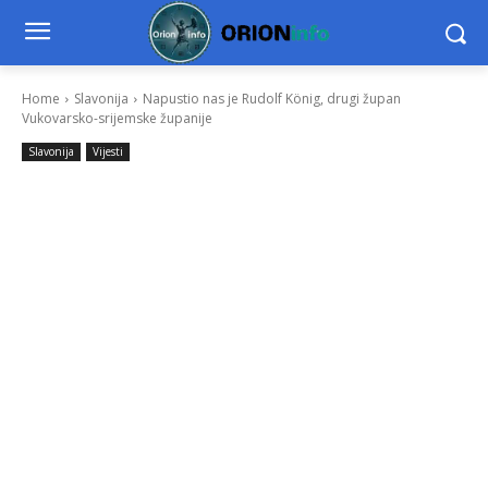
Home
Slavonija
Napustio nas je Rudolf König, drugi župan
Vukovarsko-srijemske županije
Slavonija
Vijesti