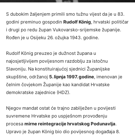
S dubokim žaljenjem primili smo tužnu vijest da je u 83.
godini preminuo gospodin
Rudolf König
, hrvatski političar
i drugi po redu župan Vukovarsko-srijemske županije.
Rođen je u Osijeku 26. ožujka 1943. godine.
Rudolf König preuzeo je dužnost župana u
najosjetljivijem povijesnom razdoblju za istočnu
Slavoniju. Na konstituirajućoj sjednici Županijske
skupštine, održanoj
5. lipnja 1997. godine
, imenovan je
čelnim čovjekom Županije kao kandidat Hrvatske
demokratske zajednice (HDZ).
Njegov mandat ostat će trajno zabilježen u povijesti
suvremene Hrvatske po uspješnom provođenju
procesa
mirne reintegracije hrvatskog Podunavlja
.
Upravo je župan König bio dio povijesnog događaja 8.