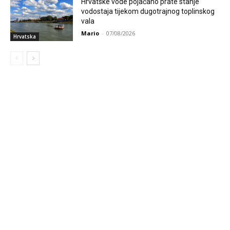
Hrvatske vode pojačano prate stanje
vodostaja tijekom dugotrajnog toplinskog
vala
Mario
-
07/08/2026
Hrvatska