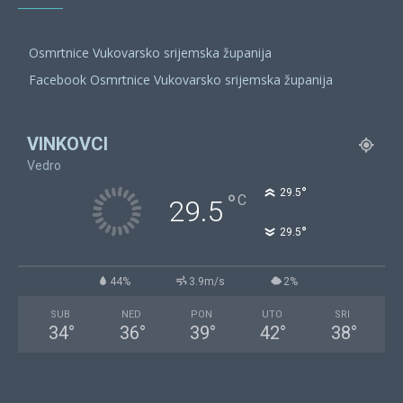
Osmrtnice Vukovarsko srijemska županija
Facebook Osmrtnice Vukovarsko srijemska županija
VINKOVCI
Vedro
°
29.5
°
C
29.5
°
29.5
44%
3.9m/s
2%
SUB
NED
PON
UTO
SRI
34
°
36
°
39
°
42
°
38
°