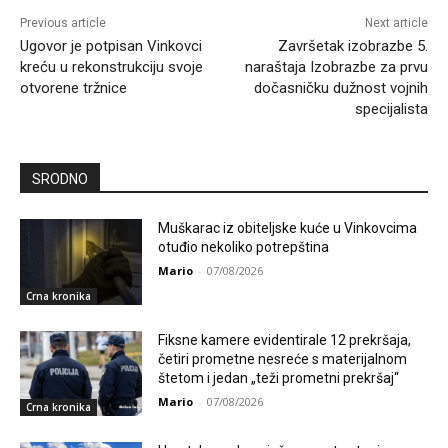
Previous article
Next article
Ugovor je potpisan Vinkovci
Završetak izobrazbe 5.
kreću u rekonstrukciju svoje
naraštaja Izobrazbe za prvu
otvorene tržnice
dočasničku dužnost vojnih
specijalista
SRODNO
Muškarac iz obiteljske kuće u Vinkovcima
otuđio nekoliko potrepština
Mario
-
07/08/2026
Crna kronika
Fiksne kamere evidentirale 12 prekršaja,
četiri prometne nesreće s materijalnom
štetom i jedan „teži prometni prekršaj“
Mario
-
07/08/2026
Crna kronika