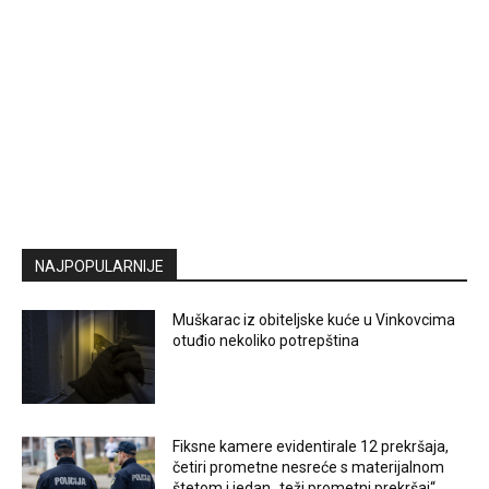
NAJPOPULARNIJE
Muškarac iz obiteljske kuće u Vinkovcima
otuđio nekoliko potrepština
Fiksne kamere evidentirale 12 prekršaja,
četiri prometne nesreće s materijalnom
štetom i jedan „teži prometni prekršaj“