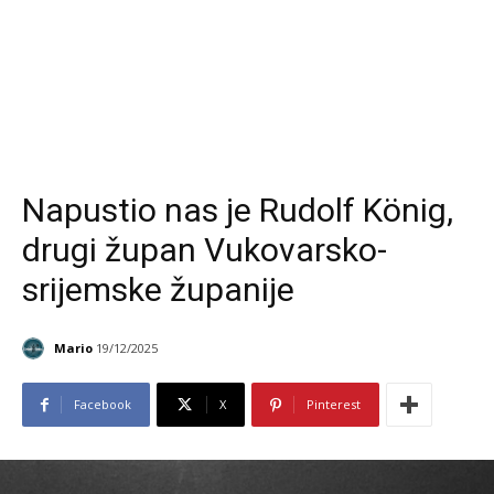
Napustio nas je Rudolf König,
drugi župan Vukovarsko-
srijemske županije
Mario
19/12/2025
Facebook
X
Pinterest