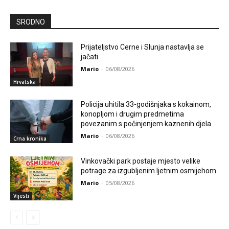
SRODNO
Prijateljstvo Cerne i Slunja nastavlja se
jačati
Mario
-
06/08/2026
Hrvatska
Policija uhitila 33-godišnjaka s kokainom,
konopljom i drugim predmetima
povezanim s počinjenjem kaznenih djela
Mario
-
06/08/2026
Crna kronika
Vinkovački park postaje mjesto velike
potrage za izgubljenim ljetnim osmijehom
Mario
-
05/08/2026
Vijesti