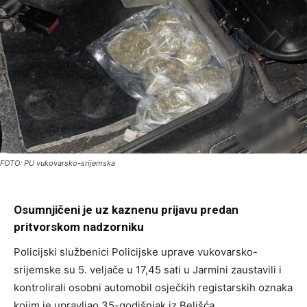
FOTO: PU vukovarsko-srijemska
Osumnjičeni je uz kaznenu prijavu predan
pritvorskom nadzorniku
Policijski službenici Policijske uprave vukovarsko-
srijemske su 5. veljače u 17,45 sati u Jarmini zaustavili i
kontrolirali osobni automobil osječkih registarskih oznaka
kojim je upravljao 35-godišnjak iz Belišća.