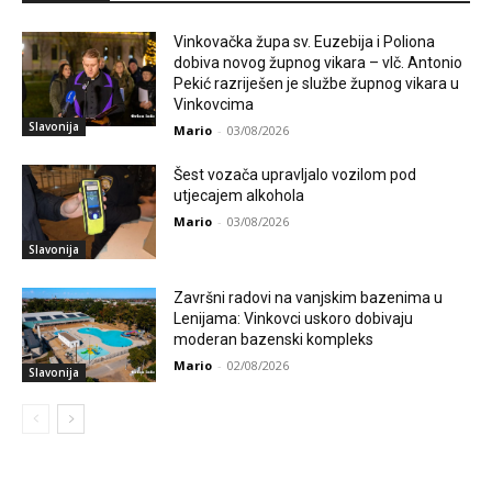
Vinkovačka župa sv. Euzebija i Poliona
dobiva novog župnog vikara – vlč. Antonio
Pekić razriješen je službe župnog vikara u
Vinkovcima
Slavonija
Mario
-
03/08/2026
Šest vozača upravljalo vozilom pod
utjecajem alkohola
Mario
-
03/08/2026
Slavonija
Završni radovi na vanjskim bazenima u
Lenijama: Vinkovci uskoro dobivaju
moderan bazenski kompleks
Mario
-
02/08/2026
Slavonija