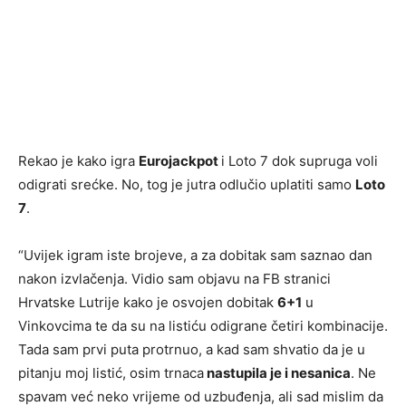
Rekao je kako igra
Eurojackpot
i Loto 7 dok supruga voli
odigrati srećke. No, tog je jutra odlučio uplatiti samo
Loto
7
.
“Uvijek igram iste brojeve, a za dobitak sam saznao dan
nakon izvlačenja. Vidio sam objavu na FB stranici
Hrvatske Lutrije kako je osvojen dobitak
6+1
u
Vinkovcima te da su na listiću odigrane četiri kombinacije.
Tada sam prvi puta protrnuo, a kad sam shvatio da je u
pitanju moj listić, osim trnaca
nastupila je i nesanica
. Ne
spavam već neko vrijeme od uzbuđenja, ali sad mislim da