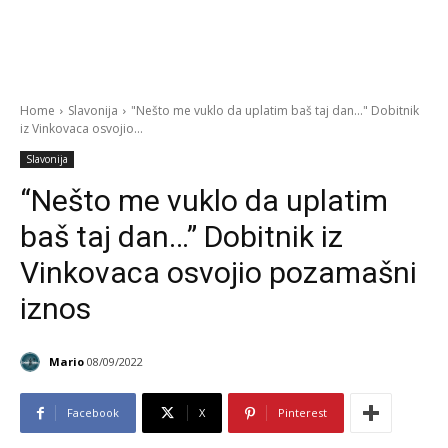
Home
Slavonija
"Nešto me vuklo da uplatim baš taj dan..." Dobitnik
iz Vinkovaca osvojio...
Slavonija
“Nešto me vuklo da uplatim
baš taj dan…” Dobitnik iz
Vinkovaca osvojio pozamašni
iznos
Mario
08/09/2022
Facebook
X
Pinterest