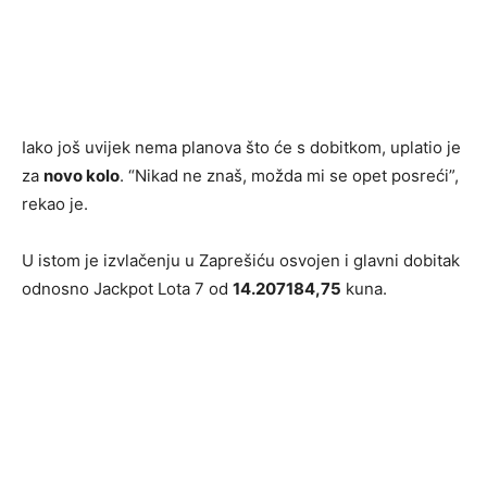
Iako još uvijek nema planova što će s dobitkom, uplatio je
za
novo kolo
. “Nikad ne znaš, možda mi se opet posreći”,
rekao je.
U istom je izvlačenju u Zaprešiću osvojen i glavni dobitak
odnosno Jackpot Lota 7 od
14.207184,75
kuna.