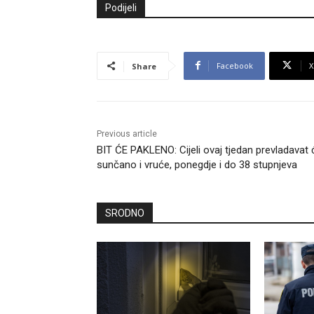
Podijeli
Facebook
X
Share
Previous article
BIT ĆE PAKLENO: Cijeli ovaj tjedan prevladavat 
sunčano i vruće, ponegdje i do 38 stupnjeva
SRODNO