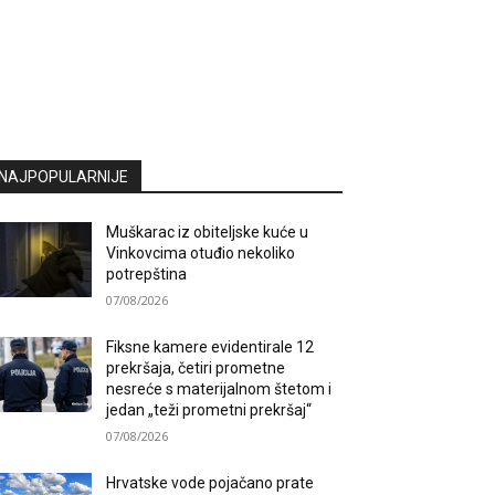
NAJPOPULARNIJE
Muškarac iz obiteljske kuće u
Vinkovcima otuđio nekoliko
potrepština
07/08/2026
Fiksne kamere evidentirale 12
prekršaja, četiri prometne
nesreće s materijalnom štetom i
jedan „teži prometni prekršaj“
07/08/2026
Hrvatske vode pojačano prate