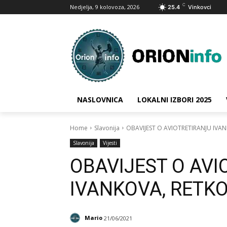
C
Nedjelja, 9 kolovoza, 2026
25.4
Vinkovci
NASLOVNICA
LOKALNI IZBORI 2025
Home
Slavonija
OBAVIJEST O AVIOTRETIRANJU IVA
Slavonija
Vijesti
OBAVIJEST O AVI
IVANKOVA, RETK
Mario
21/06/2021