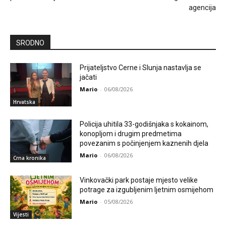
agencija
SRODNO
Prijateljstvo Cerne i Slunja nastavlja se
jačati
Mario
-
06/08/2026
Hrvatska
Policija uhitila 33-godišnjaka s kokainom,
konopljom i drugim predmetima
povezanim s počinjenjem kaznenih djela
Mario
-
06/08/2026
Crna kronika
Vinkovački park postaje mjesto velike
potrage za izgubljenim ljetnim osmijehom
Mario
-
05/08/2026
Vijesti