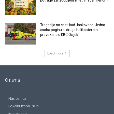
potrage za izgubljenim ljetnim osmijehom
Tragedija na cesti kod Jankovaca: Jedna
osoba poginula, druga helikopterom
prevezena u KBC Osijek
Load more
O nama
Naslovnica
Lokalni Izbori 2025
Impressum