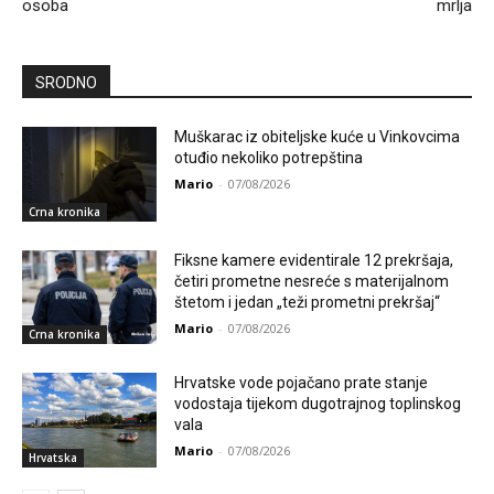
osoba
mrlja
SRODNO
Muškarac iz obiteljske kuće u Vinkovcima
otuđio nekoliko potrepština
Mario
-
07/08/2026
Crna kronika
Fiksne kamere evidentirale 12 prekršaja,
četiri prometne nesreće s materijalnom
štetom i jedan „teži prometni prekršaj“
Mario
-
07/08/2026
Crna kronika
Hrvatske vode pojačano prate stanje
vodostaja tijekom dugotrajnog toplinskog
vala
Mario
-
07/08/2026
Hrvatska