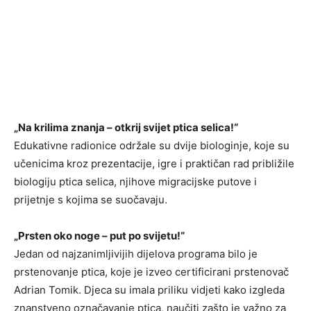
„Na krilima znanja – otkrij svijet ptica selica!“
Edukativne radionice održale su dvije biologinje, koje su
učenicima kroz prezentacije, igre i praktičan rad približile
biologiju ptica selica, njihove migracijske putove i
prijetnje s kojima se suočavaju.
„Prsten oko noge – put po svijetu!“
Jedan od najzanimljivijih dijelova programa bilo je
prstenovanje ptica, koje je izveo certificirani prstenovač
Adrian Tomik. Djeca su imala priliku vidjeti kako izgleda
znanstveno označavanje ptica, naučiti zašto je važno za