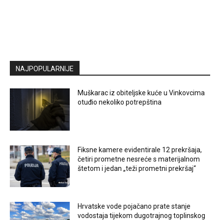
NAJPOPULARNIJE
Muškarac iz obiteljske kuće u Vinkovcima
otuđio nekoliko potrepština
Fiksne kamere evidentirale 12 prekršaja,
četiri prometne nesreće s materijalnom
štetom i jedan „teži prometni prekršaj“
Hrvatske vode pojačano prate stanje
vodostaja tijekom dugotrajnog toplinskog