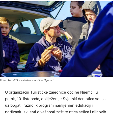
Foto: Turistička zajednica općine Nijemci
U organizaciji Turističke zajednice općine Nijemci, u
petak, 10. listopada, obilježen je Svjetski dan ptica selica,
uz bogat i raznolik program namijenjen edukaciji i
podizanju svijesti o važnosti zaštite ptica selica i njihovih