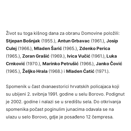
Život su toga kišnog dana za obranu Domovine položili:
Stjepan Bošnjak
(1955.),
Antun Grbavac
(1961.),
Josip
Culej
(1966.),
Mladen Šarić
(1965.),
Zdenko Perica
(1965.),
Zoran Grašić
(1969.),
Ivica Vučić
(1961.),
Luka
Crnković
(1970.),
Marinko Petrušić
(1966.),
Janko Čović
(1965.),
Željko Hrala
(1968.) i
Mladen Ćatić
(1971.).
Spomenik u čast dvanaestorici hrvatskih policajaca koji
su ubijeni 2. svibnja 1991. godine u selu Borovo. Podignut
je 2002. godine i nalazi se u središtu sela. Do otkrivanja
spomenika počast poginulim junacima odavala se na
ulazu u selo Borovo, gdje je posađeno 12 čempresa.