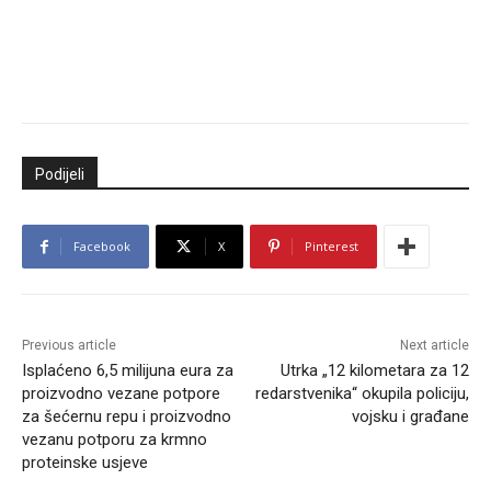
Podijeli
Facebook
X
Pinterest
Previous article
Next article
Isplaćeno 6,5 milijuna eura za
Utrka „12 kilometara za 12
proizvodno vezane potpore
redarstvenika“ okupila policiju,
za šećernu repu i proizvodno
vojsku i građane
vezanu potporu za krmno
proteinske usjeve