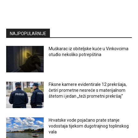
NAJPOPULARNIJE
Muškarac iz obiteljske kuće u Vinkovcima
otuđio nekoliko potrepština
Fiksne kamere evidentirale 12 prekršaja,
četiri prometne nesreće s materijalnom
štetom i jedan „teži prometni prekršaj“
Hrvatske vode pojačano prate stanje
vodostaja tijekom dugotrajnog toplinskog
vala