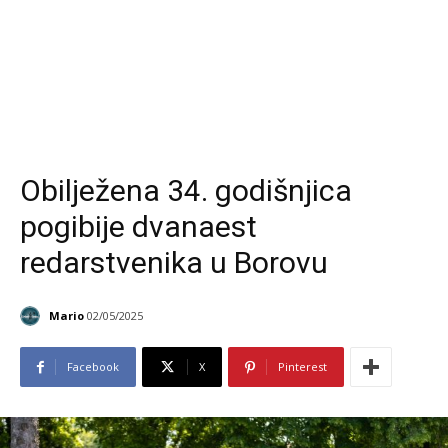
Obilježena 34. godišnjica
pogibije dvanaest
redarstvenika u Borovu
Mario
02/05/2025
Facebook
X
Pinterest