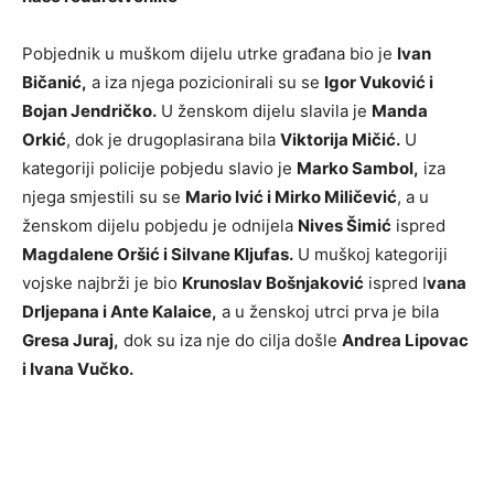
Pobjednik u muškom dijelu utrke građana bio je
Ivan
Bičanić,
a iza njega pozicionirali su se
Igor Vuković i
Bojan Jendričko.
U ženskom dijelu slavila je
Manda
Orkić
, dok je drugoplasirana bila
Viktorija Mičić.
U
kategoriji policije pobjedu slavio je
Marko Sambol,
iza
njega smjestili su se
Mario Ivić i Mirko Miličević
, a u
ženskom dijelu pobjedu je odnijela
Nives Šimić
ispred
Magdalene Oršić i Silvane Kljufas.
U muškoj kategoriji
vojske najbrži je bio
Krunoslav Bošnjaković
ispred I
vana
Drljepana i Ante Kalaice,
a u ženskoj utrci prva je bila
Gresa Juraj,
dok su iza nje do cilja došle
Andrea Lipovac
i Ivana Vučko.