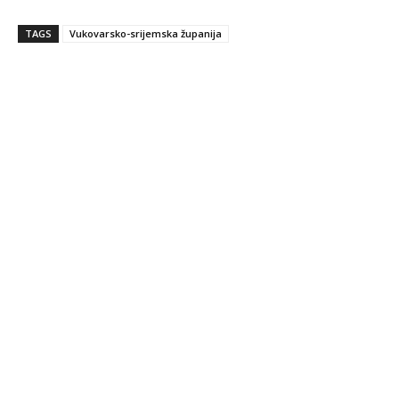
TAGS
Vukovarsko-srijemska županija