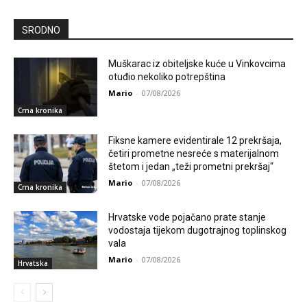
SRODNO
Muškarac iz obiteljske kuće u Vinkovcima
otuđio nekoliko potrepština
Mario
-
07/08/2026
Crna kronika
Fiksne kamere evidentirale 12 prekršaja,
četiri prometne nesreće s materijalnom
štetom i jedan „teži prometni prekršaj“
Mario
-
07/08/2026
Crna kronika
Hrvatske vode pojačano prate stanje
vodostaja tijekom dugotrajnog toplinskog
vala
Mario
-
07/08/2026
Hrvatska