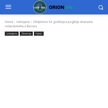
Home
Izdvojeno
Obilježena 34. godišnjica pogibije dvanaest
redarstvenika u Borovu
Izdvojeno
Slavonija
Vijesti