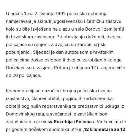
U noći s 1. na 2. svibnja 1991. policijska ophodnja
namjeravala je skinuti jugoslavensku i četničku zastavu
koje su bile izvješene na ulazu u selo Borovo i zamijeniti
ih hrvatskom zastavom. Pri obavljanju dužnosti, dvojica
policajaca su ranjeni, a dvojicu su zarobili srpski
pobunjenici. Sljedeći je dan autobusom s hrvatskim
policajcima došao osloboditi dvojicu zarobljenih kolega.
Dočekani su u zasjedi. Pritom je ubijeno 12 i ranjeno više
od 20 policajaca.
Komemoraciji su nazočila i brojna policijska i vojna
izaslanstva, članovi obitelji poginulih redarstvenika,
obitelji poginulih redarstvenika te predstavnici udruga iz
Domovinskog rata, a svečanost je završila misom
zadušnicom u crkvi
sv. Euzebija i Poliona
u Vinkovcima te
prigodnim dočekom sudionika utrke
„12 kilometara za 12