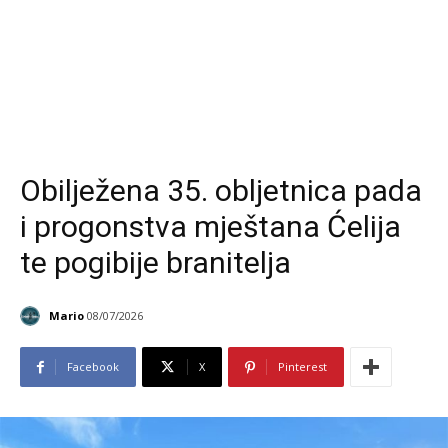
Obilježena 35. obljetnica pada
i progonstva mještana Ćelija
te pogibije branitelja
Mario
08/07/2026
Facebook
X
Pinterest