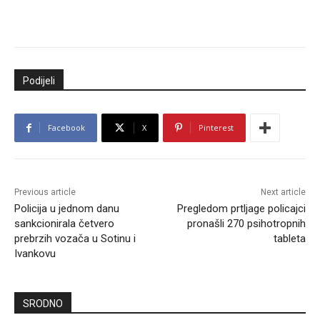
Podijeli
Facebook
X
Pinterest
Previous article
Next article
Policija u jednom danu
Pregledom prtljage policajci
sankcionirala četvero
pronašli 270 psihotropnih
prebrzih vozača u Sotinu i
tableta
Ivankovu
SRODNO