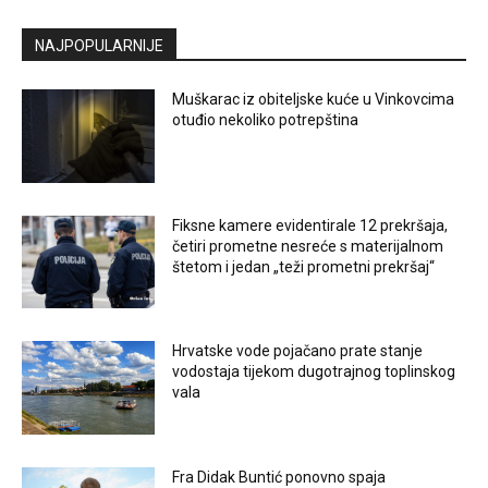
NAJPOPULARNIJE
Muškarac iz obiteljske kuće u Vinkovcima
otuđio nekoliko potrepština
Fiksne kamere evidentirale 12 prekršaja,
četiri prometne nesreće s materijalnom
štetom i jedan „teži prometni prekršaj“
Hrvatske vode pojačano prate stanje
vodostaja tijekom dugotrajnog toplinskog
vala
Fra Didak Buntić ponovno spaja