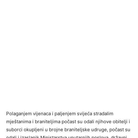
Polaganjem vijenaca i paljenjem svijeća stradalim
mještanima i braniteljima počast su odali njihove obitelji i
suborci okupljeni u brojne braniteljske udruge, počast su
odali i izaslanik Ministarstva unutarnjih poslova, državni