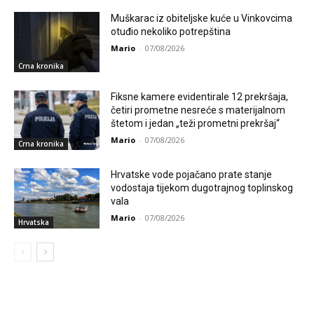
Muškarac iz obiteljske kuće u Vinkovcima
otuđio nekoliko potrepština
Mario
-
07/08/2026
Crna kronika
Fiksne kamere evidentirale 12 prekršaja,
četiri prometne nesreće s materijalnom
štetom i jedan „teži prometni prekršaj“
Mario
-
07/08/2026
Crna kronika
Hrvatske vode pojačano prate stanje
vodostaja tijekom dugotrajnog toplinskog
vala
Mario
-
07/08/2026
Hrvatska