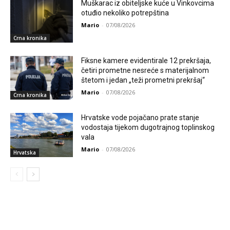
Muškarac iz obiteljske kuće u Vinkovcima
otuđio nekoliko potrepština
Mario
-
07/08/2026
Crna kronika
Fiksne kamere evidentirale 12 prekršaja,
četiri prometne nesreće s materijalnom
štetom i jedan „teži prometni prekršaj“
Mario
-
07/08/2026
Crna kronika
Hrvatske vode pojačano prate stanje
vodostaja tijekom dugotrajnog toplinskog
vala
Mario
-
07/08/2026
Hrvatska