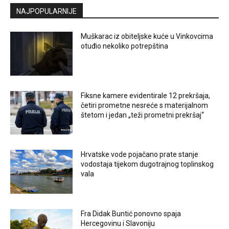
NAJPOPULARNIJE
Muškarac iz obiteljske kuće u Vinkovcima
otuđio nekoliko potrepština
Fiksne kamere evidentirale 12 prekršaja,
četiri prometne nesreće s materijalnom
štetom i jedan „teži prometni prekršaj“
Hrvatske vode pojačano prate stanje
vodostaja tijekom dugotrajnog toplinskog
vala
Fra Didak Buntić ponovno spaja
Hercegovinu i Slavoniju