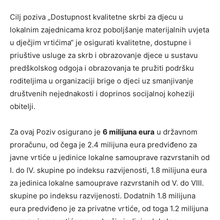
Cilj poziva „Dostupnost kvalitetne skrbi za djecu u
lokalnim zajednicama kroz poboljšanje materijalnih uvjeta
u dječjim vrtićima“ je osigurati kvalitetne, dostupne i
priuštive usluge za skrb i obrazovanje djece u sustavu
predškolskog odgoja i obrazovanja te pružiti podršku
roditeljima u organizaciji brige o djeci uz smanjivanje
društvenih nejednakosti i doprinos socijalnoj koheziji
obitelji.
Za ovaj Poziv osigurano je
6 milijuna eura
u državnom
proračunu, od čega je 2.4 milijuna eura predviđeno za
javne vrtiće u jedinice lokalne samouprave razvrstanih od
I. do IV. skupine po indeksu razvijenosti, 1.8 milijuna eura
za jedinica lokalne samouprave razvrstanih od V. do VIII.
skupine po indeksu razvijenosti. Dodatnih 1.8 milijuna
eura predviđeno je za privatne vrtiće, od toga 1.2 milijuna