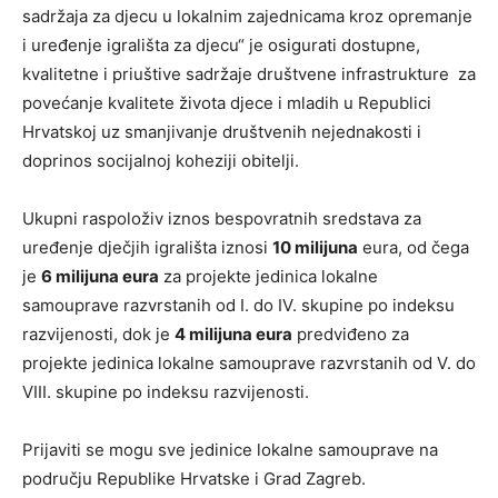
sadržaja za djecu u lokalnim zajednicama kroz opremanje
i uređenje igrališta za djecu“ je osigurati dostupne,
kvalitetne i priuštive sadržaje društvene infrastrukture za
povećanje kvalitete života djece i mladih u Republici
Hrvatskoj uz smanjivanje društvenih nejednakosti i
doprinos socijalnoj koheziji obitelji.
Ukupni raspoloživ iznos bespovratnih sredstava za
uređenje dječjih igrališta iznosi
10 milijuna
eura, od čega
je
6 milijuna eura
za projekte jedinica lokalne
samouprave razvrstanih od I. do IV. skupine po indeksu
razvijenosti, dok je
4 milijuna eura
predviđeno za
projekte jedinica lokalne samouprave razvrstanih od V. do
VIII. skupine po indeksu razvijenosti.
Prijaviti se mogu sve jedinice lokalne samouprave na
području Republike Hrvatske i Grad Zagreb.