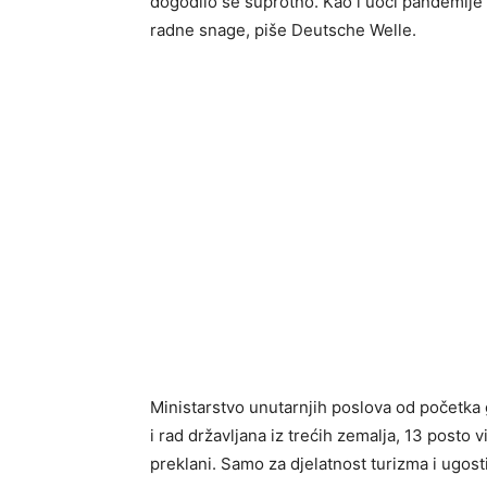
dogodilo se suprotno. Kao i uoči pandemije 
radne snage, piše Deutsche Welle.
Ministarstvo unutarnjih poslova od početka g
i rad državljana iz trećih zemalja, 13 posto 
preklani. Samo za djelatnost turizma i ugost