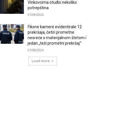
Vinkovcima otuđio nekoliko
potrepština
07/08/2026
Fiksne kamere evidentirale 12
prekršaja, četiri prometne
nesreće s materijalnom štetom i
jedan „teži prometni prekršaj“
07/08/2026
Load more