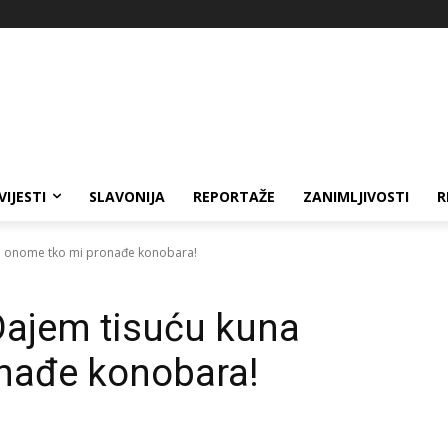
VIJESTI
SLAVONIJA
REPORTAŽE
ZANIMLJIVOSTI
R
una onome tko mi pronađe konobara!
 Dajem tisuću kuna
nađe konobara!