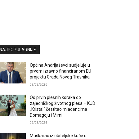
NAJPOPULARNIJE
Općina Andrijaševci sudjeluje u
prvom izravno financiranom EU
projektu Grada Novog Travnika
09/08/2026
Od prvih plesnih koraka do
zajedničkog životnog plesa – KUD
„Kristal“ čestitao mladencima
Domagoju i Mirni
09/08/2026
Muškarac iz obiteljske kuće u