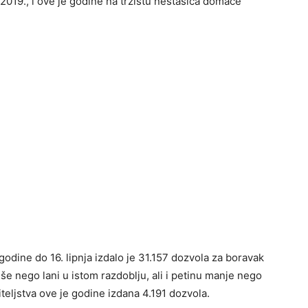
2019., i ove je godine na tržištu nestašica domaće
odine do 16. lipnja izdalo je 31.157 dozvola za boravak
više nego lani u istom razdoblju, ali i petinu manje nego
iteljstva ove je godine izdana 4.191 dozvola.