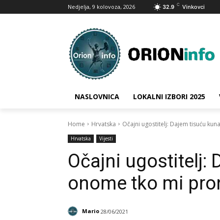
C
Nedjelja, 9 kolovoza, 2026
32.9
Vinkovci
NASLOVNICA
LOKALNI IZBORI 2025
Home
Hrvatska
Očajni ugostitelj: Dajem tisuću k
Hrvatska
Vijesti
Očajni ugostitelj:
onome tko mi pro
Mario
28/06/2021