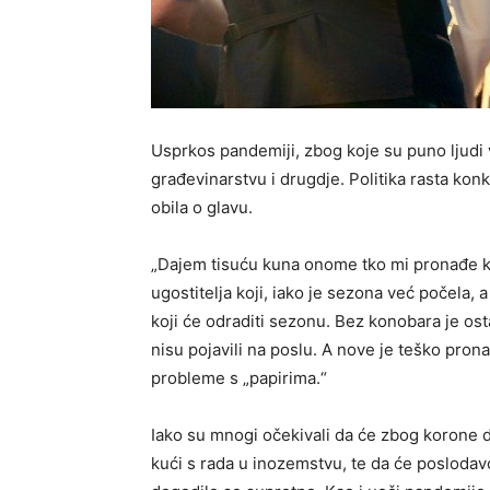
Usprkos pandemiji, zbog koje su puno ljudi v
građevinarstvu i drugdje. Politika rasta ko
obila o glavu.
„Dajem tisuću kuna onome tko mi pronađe k
ugostitelja koji, iako je sezona već počela, 
koji će odraditi sezonu. Bez konobara je ost
nisu pojavili na poslu. A nove je teško pronać
probleme s „papirima.“
Iako su mnogi očekivali da će zbog korone do
kući s rada u inozemstvu, te da će poslodavci