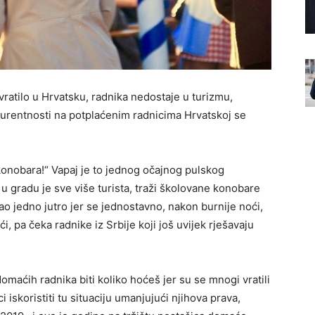
ratilo u Hrvatsku, radnika nedostaje u turizmu,
nkurentnosti na potplaćenim radnicima Hrvatskoj se
onobara!“ Vapaj je to jednog očajnog pulskog
a u gradu je sve više turista, traži školovane konobare
ao jedno jutro jer se jednostavno, nakon burnije noći,
i, pa čeka radnike iz Srbije koji još uvijek rješavaju
maćih radnika biti koliko hoćeš jer su se mnogi vratili
 iskoristiti tu situaciju umanjujući njihova prava,