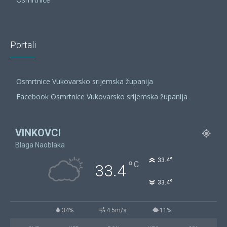
Portali
Osmrtnice Vukovarsko srijemska županija
Facebook Osmrtnice Vukovarsko srijemska županija
VINKOVCI
Blaga Naoblaka
°
33.4
°
C
33.4
°
33.4
34%
4.5m/s
11%