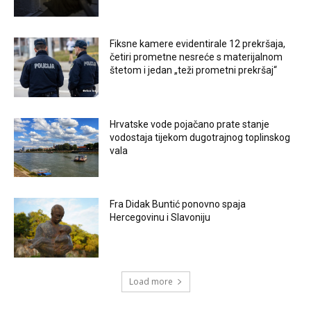
Fiksne kamere evidentirale 12 prekršaja,
četiri prometne nesreće s materijalnom
štetom i jedan „teži prometni prekršaj“
Hrvatske vode pojačano prate stanje
vodostaja tijekom dugotrajnog toplinskog
vala
Fra Didak Buntić ponovno spaja
Hercegovinu i Slavoniju
Load more