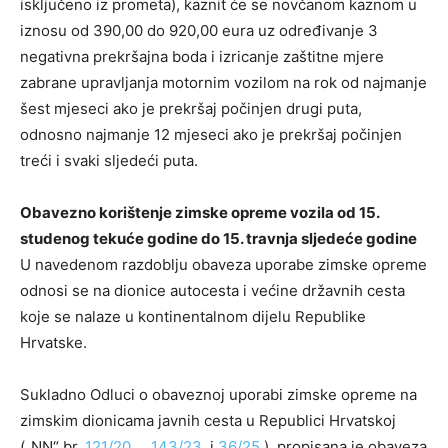
isključeno iz prometa), kaznit će se novčanom kaznom u
iznosu od 390,00 do 920,00 eura uz određivanje 3
negativna prekršajna boda i izricanje zaštitne mjere
zabrane upravljanja motornim vozilom na rok od najmanje
šest mjeseci ako je prekršaj počinjen drugi puta,
odnosno najmanje 12 mjeseci ako je prekršaj počinjen
treći i svaki sljedeći puta.
Obavezno korištenje zimske opreme vozila od 15.
studenog tekuće godine do 15. travnja sljedeće godine
U navedenom razdoblju obaveza uporabe zimske opreme
odnosi se na dionice autocesta i većine državnih cesta
koje se nalaze u kontinentalnom dijelu Republike
Hrvatske.
Sukladno Odluci o obaveznoj uporabi zimske opreme na
zimskim dionicama javnih cesta u Republici Hrvatskoj
(„NN“ br.
121/20.
,
143/23.
i
36/25.
), propisana je obaveza