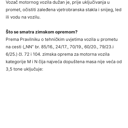
Vozač motornog vozila dužan je, prije uključivanja u
promet, očistiti zaleđena vjetrobranska stakla i snijeg, led
ili vodu na vozilu.
Što se smatra zimskom opremom?
Prema Pravilniku o tehničkim uvjetima vozila u prometu
na cesti („NN“ br. 85/16., 24/17., 70/19., 60/20., 79/23.i
6/25.) čl. 72 i 104. zimska oprema za motorna vozila
kategorije M i N čija najveća dopuštena masa nije veća od
3,5 tone uključuje: