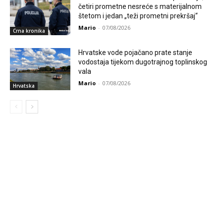
četiri prometne nesreće s materijalnom
štetom i jedan „teži prometni prekršaj“
Mario
-
07/08/2026
Crna kronika
Hrvatske vode pojačano prate stanje
vodostaja tijekom dugotrajnog toplinskog
vala
Mario
-
07/08/2026
Hrvatska