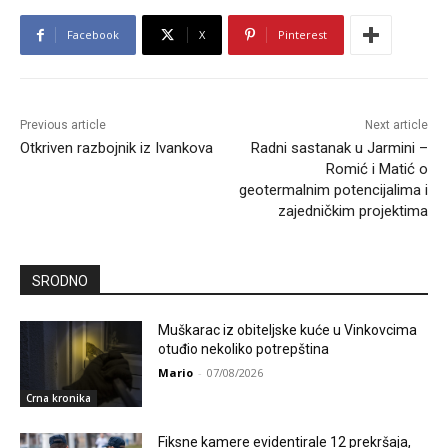
Facebook
X
Pinterest
Previous article
Next article
Otkriven razbojnik iz Ivankova
Radni sastanak u Jarmini –
Romić i Matić o
geotermalnim potencijalima i
zajedničkim projektima
SRODNO
Muškarac iz obiteljske kuće u Vinkovcima
otuđio nekoliko potrepština
Mario
-
07/08/2026
Crna kronika
Fiksne kamere evidentirale 12 prekršaja,