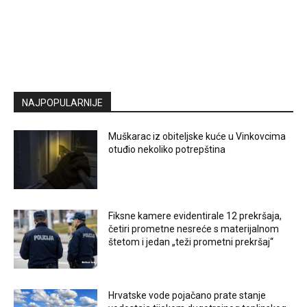
NAJPOPULARNIJE
Muškarac iz obiteljske kuće u Vinkovcima
otuđio nekoliko potrepština
Fiksne kamere evidentirale 12 prekršaja,
četiri prometne nesreće s materijalnom
štetom i jedan „teži prometni prekršaj“
Hrvatske vode pojačano prate stanje