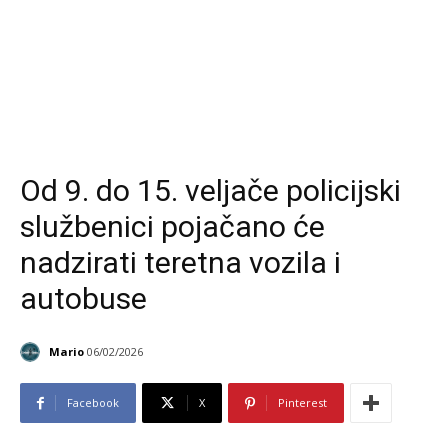
Od 9. do 15. veljače policijski
službenici pojačano će
nadzirati teretna vozila i
autobuse
Mario
06/02/2026
Facebook
X
Pinterest