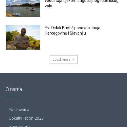
vodostaja tijekom dugotrajnog toplinskog
vala
Fra Didak Buntić ponovno spaja
Hercegovinu i Slavoniju
Load more
O nama
Naslovnica
Lokalni Izbori 2025
Impressum