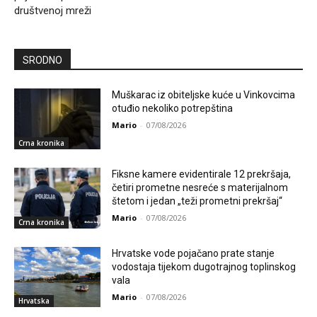
društvenoj mreži
SRODNO
Muškarac iz obiteljske kuće u Vinkovcima
otuđio nekoliko potrepština
Mario
-
07/08/2026
Crna kronika
Fiksne kamere evidentirale 12 prekršaja,
četiri prometne nesreće s materijalnom
štetom i jedan „teži prometni prekršaj“
Mario
-
07/08/2026
Crna kronika
Hrvatske vode pojačano prate stanje
vodostaja tijekom dugotrajnog toplinskog
vala
Mario
-
07/08/2026
Hrvatska