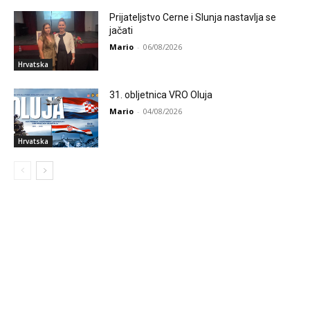
Prijateljstvo Cerne i Slunja nastavlja se
jačati
Mario
-
06/08/2026
Hrvatska
31. obljetnica VRO Oluja
Mario
-
04/08/2026
Hrvatska