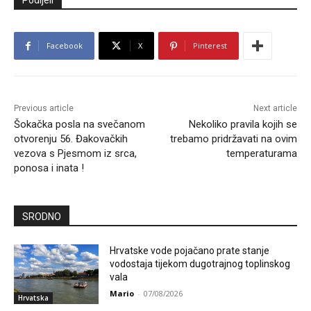
Podijeli
Facebook
X
Pinterest
Previous article
Next article
Šokačka posla na svečanom
Nekoliko pravila kojih se
otvorenju 56. Đakovačkih
trebamo pridržavati na ovim
vezova s Pjesmom iz srca,
temperaturama
ponosa i inata !
SRODNO
Hrvatske vode pojačano prate stanje
vodostaja tijekom dugotrajnog toplinskog
vala
Mario
-
07/08/2026
Hrvatska