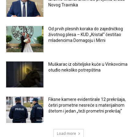
Novog Travnika
Od prvih plesnih koraka do zajedničkog
životnog plesa – KUD „Kristal“ čestitao
mladencima Domagoju i Mirni
Muškarac iz obiteljske kuće u Vinkovcima
otuđio nekoliko potrepština
Fiksne kamere evidentirale 12 prekršaja,
četiri prometne nesreće s materijalnom
štetom i jedan „teži prometni prekršaj“
Load more