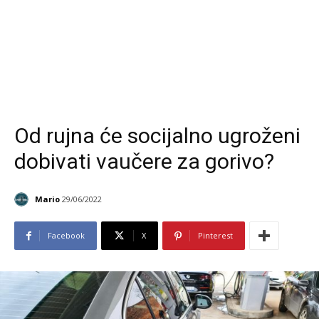
Od rujna će socijalno ugroženi
dobivati vaučere za gorivo?
Mario
29/06/2022
Facebook
X
Pinterest