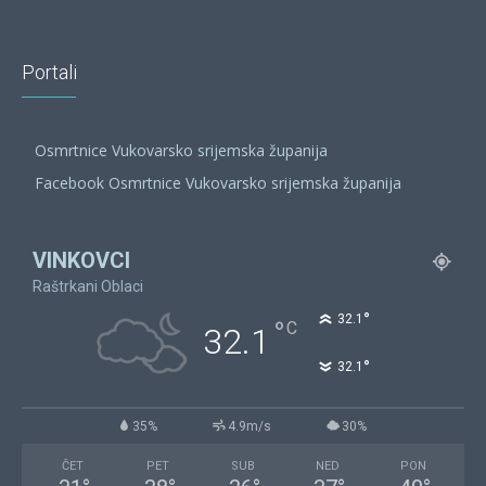
Portali
Osmrtnice Vukovarsko srijemska županija
Facebook Osmrtnice Vukovarsko srijemska županija
VINKOVCI
Raštrkani Oblaci
°
32.1
°
C
32.1
°
32.1
35%
4.9m/s
30%
ČET
PET
SUB
NED
PON