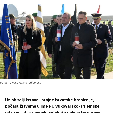
Foto: PU vukovarsko-srijemska
Uz obitelji žrtava i brojne hrvatske branitelje,
počast žrtvama u ime PU vukovarsko-srijemske
odao je v.d. zamjenik načelnika policijske uprave