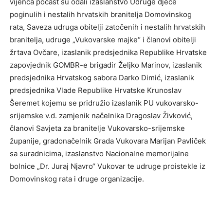
vijenca počast su odali izaslanstvo Udruge djece
poginulih i nestalih hrvatskih branitelja Domovinskog
rata, Saveza udruga obitelji zatočenih i nestalih hrvatskih
branitelja, udruge „Vukovarske majke“ i članovi obitelji
žrtava Ovčare, izaslanik predsjednika Republike Hrvatske
zapovjednik GOMBR-e brigadir Željko Marinov, izaslanik
predsjednika Hrvatskog sabora Darko Dimić, izaslanik
predsjednika Vlade Republike Hrvatske Krunoslav
Šeremet kojemu se pridružio izaslanik PU vukovarsko-
srijemske v.d. zamjenik načelnika Dragoslav Živković,
članovi Savjeta za branitelje Vukovarsko-srijemske
županije, gradonačelnik Grada Vukovara Marijan Pavliček
sa suradnicima, izaslanstvo Nacionalne memorijalne
bolnice „Dr. Juraj Njavro“ Vukovar te udruge proistekle iz
Domovinskog rata i druge organizacije.