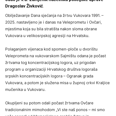
Dragoslav Živković
.
Obilježavanje Dana sjećanja na žrtvu Vukovara 1991. –
2025. nastavljeno je i danas na Veleprometu i Ovčari,
mjestima koja su bila stratišta nakon sloma obrane
Vukovara u velikosrpskoj agresiji na Hrvatsku.
Polaganjem vijenaca kod spomen-ploče u dvorištu
Veleprometa na vukovarskom Sajmištu odana je počast
žrtvama tog koncentracijskog logora, uz prigodan
program u organizaciji Hrvatskog društva logoraša
srpskih koncentracijskih logora – Ogranak grada
Vukovara, a potom je služena misa u župnoj crkvi Kraljice
mučenika u Vukovaru.
Okupljeni su potom odali počast žrtvama Ovčare
tradicionalnim mimohodom „Vi ste naš ponos – mi smo