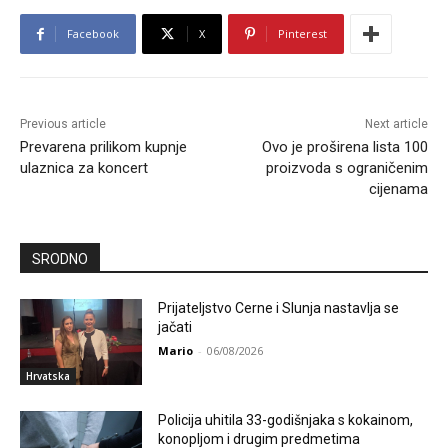
Facebook
X
Pinterest
Previous article
Next article
Prevarena prilikom kupnje
Ovo je proširena lista 100
ulaznica za koncert
proizvoda s ograničenim
cijenama
SRODNO
Prijateljstvo Cerne i Slunja nastavlja se
jačati
Mario
-
06/08/2026
Hrvatska
Policija uhitila 33-godišnjaka s kokainom,
konopljom i drugim predmetima