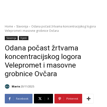
Home
Slavonija
Odana počast žrtvama koncentracijskog logora
Velepromet i masovne grobnice Ovčara
Slavonija
Vijesti
Odana počast žrtvama
koncentracijskog logora
Velepromet i masovne
grobnice Ovčara
Mario
20/11/2025
Facebook
X
Pinterest