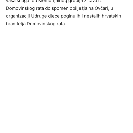
vaša snaga“ od Memorijalnog groblja žrtava iz
Domovinskog rata do spomen obilježja na Ovčari, u
organizaciji Udruge djece poginulih i nestalih hrvatskih
branitelja Domovinskog rata.