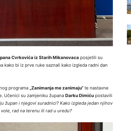
epana Cvrkovića iz Starih Mikanovaca
posjetili su
 kako bi iz prve ruke saznali kako izgleda radni dan
avnog programa
„Zanimanja me zanimaju“
te nastavne
ije. Učenici su zamjeniku župana
Darku Dimiću
postavili
ju župan i njegovi suradnici?
Kako izgleda jedan njihov
 vole, rad na terenu ili rad u uredu?