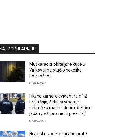
NAJPOPULARNIJE
Muškarac iz obiteljske kuće u
Vinkovcima otuđio nekoliko
potrepština
07/08/2026
Fiksne kamere evidentirale 12
prekršaja, četiri prometne
nesreće s materijalnom štetom i
jedan „teži prometni prekršaj“
07/08/2026
Hrvatske vode pojačano prate