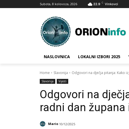
C
Subota, 8 kolovoza, 2026
22.9
Vinkovci
NASLOVNICA
LOKALNI IZBORI 2025
Home
Slavonija
Odgovori na dječja pitanja: Kako i
Slavonija
Vijesti
Odgovori na dječja
radni dan župana 
Mario
10/12/2025