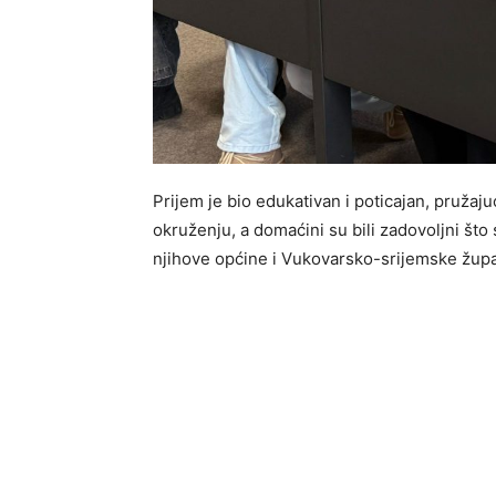
Prijem je bio edukativan i poticajan, pružaj
okruženju, a domaćini su bili zadovoljni što 
njihove općine i Vukovarsko-srijemske župa