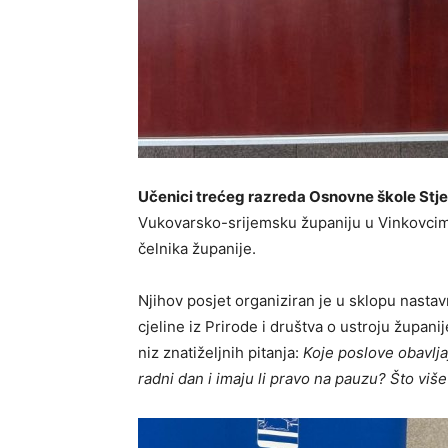
Učenici trećeg razreda Osnovne škole Stj
Vukovarsko-srijemsku županiju u Vinkovcima
čelnika županije.
Njihov posjet organiziran je u sklopu nast
cjeline iz Prirode i društva o ustroju župan
niz znatiželjnih pitanja:
Koje poslove obavlja
radni dan i imaju li pravo na pauzu?
Što više