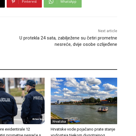
Pinterest
WhatsApp
Next article
U protekla 24 sata, zabilježene su četiri prometne
nesreće, dvije osobe ozlijeđene
Hrvatska
e evidentirale 12
Hrvatske vode pojačano prate stanje
etiri prometne nesreće s
vodostaja tijekom dugotrajnog