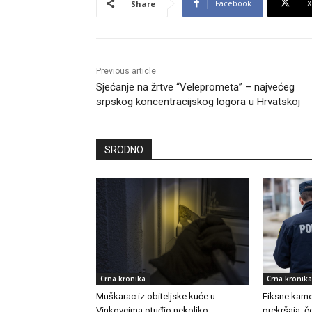
Facebook
X
Share
Previous article
Sjećanje na žrtve “Veleprometa” – najvećeg
srpskog koncentracijskog logora u Hrvatskoj
SRODNO
Crna kronika
Crna kronika
Muškarac iz obiteljske kuće u
Fiksne kamer
Vinkovcima otuđio nekoliko
prekršaja, č