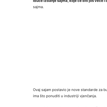
iduće izdanje sajma, koje će biti još veće i
sajma.
Ovaj sajam postavio je nove standarde za bu
ima što ponuditi u industriji vjenčanja.