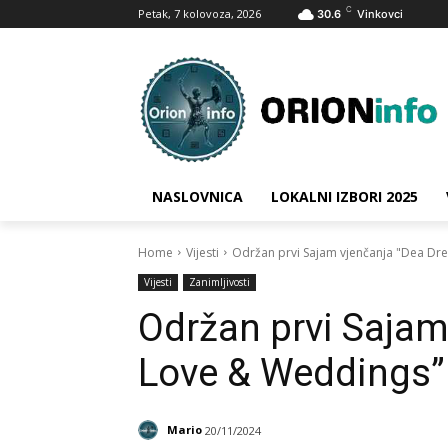
C
Petak, 7 kolovoza, 2026
30.6
Vinkovci
NASLOVNICA
LOKALNI IZBORI 2025
Home
Vijesti
Održan prvi Sajam vjenčanja "Dea Dr
Vijesti
Zanimljivosti
Održan prvi Saja
Love & Weddings” 
Mario
20/11/2024