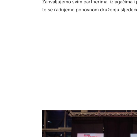
Zahvaljujemo svim partnerima, izlagačima i p
te se radujemo ponovnom druženju sljedeće