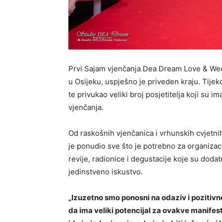
Prvi Sajam vjenčanja Dea Dream Love & We
u Osijeku, uspješno je priveden kraju. Tijek
te privukao veliki broj posjetitelja koji su ima
vjenčanja.
Od raskošnih vjenčanica i vrhunskih cvjetni
je ponudio sve što je potrebno za organiza
revije, radionice i degustacije koje su dodat
jedinstveno iskustvo.
„Izuzetno smo ponosni na odaziv i pozitivne 
da ima veliki potencijal za ovakve manifes