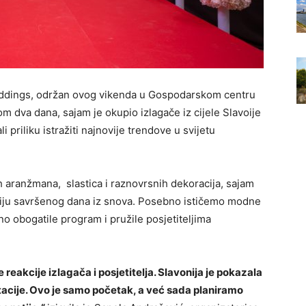
ddings, održan ovog vikenda u Gospodarskom centru
om dva dana, sajam je okupio izlagače iz cijele Slavoije
li priliku istražiti najnovije trendove u svijetu
h aranžmana, slastica i raznovrsnih dekoracija, sajam
ciju savršenog dana iz snova. Posebno ističemo modne
no obogatile program i pružile posjetiteljima
reakcije izlagača i posjetitelja. Slavonija je pokazala
tacije. Ovo je samo početak, a već sada planiramo