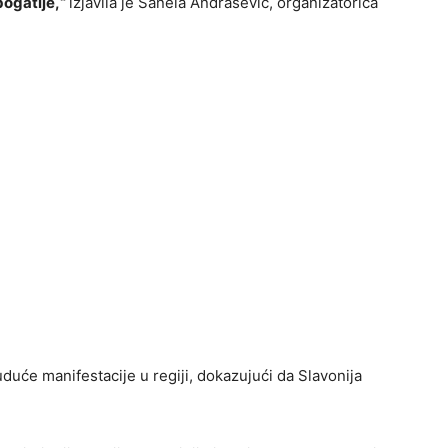
 bogatije,“
izjavila je Sanela Andrašević, organizatorica
duće manifestacije u regiji, dokazujući da Slavonija