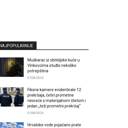
NAJPOPULARNIJE
Muškarac iz obiteljske kuće u
Vinkovcima otuđio nekoliko
potrepština
07/08/2026
Fiksne kamere evidentirale 12
prekršaja, četiri prometne
nesreće s materijalnom štetom i
jedan „teži prometni prekršaj“
07/08/2026
Hrvatske vode pojačano prate