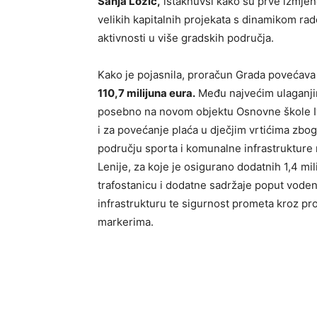
Sanja Lozić,
istaknuvši kako su prve izmje
velikih kapitalnih projekata s dinamikom rado
aktivnosti u više gradskih područja.
Kako je pojasnila, proračun Grada povećava
110,7 milijuna eura.
Među najvećim ulaganjima
posebno na novom objektu Osnovne škole I
i za povećanje plaća u dječjim vrtićima zbo
području sporta i komunalne infrastrukture n
Lenije, za koje je osigurano dodatnih 1,4 mi
trafostanicu i dodatne sadržaje poput vodeno
infrastrukturu te sigurnost prometa kroz pro
markerima.