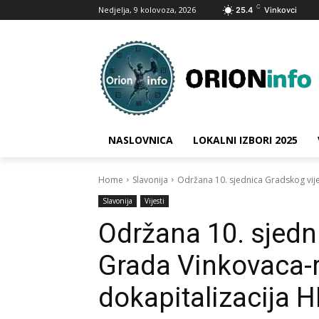
C
Nedjelja, 9 kolovoza, 2026
25.4
Vinkovci
NASLOVNICA
LOKALNI IZBORI 2025
Home
Slavonija
Održana 10. sjednica Gradskog vije
Slavonija
Vijesti
Održana 10. sjedn
Grada Vinkovaca-r
dokapitalizacija H