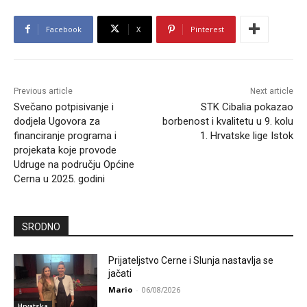
Facebook
X
Pinterest
Previous article
Next article
Svečano potpisivanje i
STK Cibalia pokazao
dodjela Ugovora za
borbenost i kvalitetu u 9. kolu
financiranje programa i
1. Hrvatske lige Istok
projekata koje provode
Udruge na području Općine
Cerna u 2025. godini
SRODNO
Prijateljstvo Cerne i Slunja nastavlja se
jačati
Mario
-
06/08/2026
Hrvatska