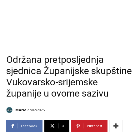
Održana pretposljednja
sjednica Županijske skupštine
Vukovarsko-srijemske
županije u ovome sazivu
Mario
27/02/2025
Facebook
X
Pinterest