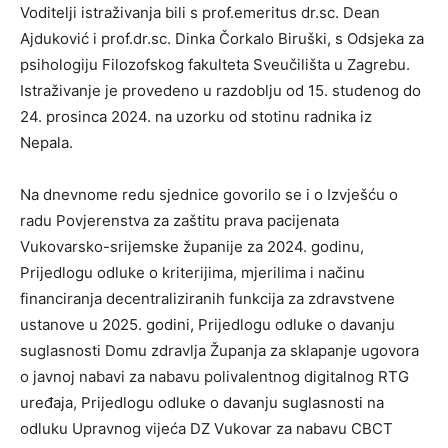
Voditelji istraživanja bili s prof.emeritus dr.sc. Dean
Ajduković i prof.dr.sc. Dinka Čorkalo Biruški, s Odsjeka za
psihologiju Filozofskog fakulteta Sveučilišta u Zagrebu.
Istraživanje je provedeno u razdoblju od 15. studenog do
24. prosinca 2024. na uzorku od stotinu radnika iz
Nepala.
Na dnevnome redu sjednice govorilo se i o Izvješću o
radu Povjerenstva za zaštitu prava pacijenata
Vukovarsko-srijemske županije za 2024. godinu,
Prijedlogu odluke o kriterijima, mjerilima i načinu
financiranja decentraliziranih funkcija za zdravstvene
ustanove u 2025. godini, Prijedlogu odluke o davanju
suglasnosti Domu zdravlja Županja za sklapanje ugovora
o javnoj nabavi za nabavu polivalentnog digitalnog RTG
uređaja, Prijedlogu odluke o davanju suglasnosti na
odluku Upravnog vijeća DZ Vukovar za nabavu CBCT