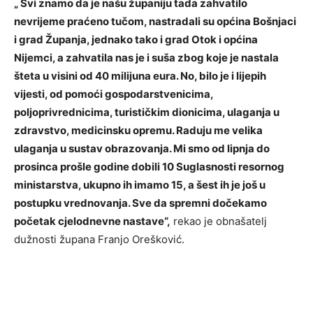
„ Svi znamo da je našu županiju tada zahvatilo
nevrijeme praćeno tučom, nastradali su općina Bošnjaci
i grad Županja, jednako tako i grad Otok i općina
Nijemci, a zahvatila nas je i suša zbog koje je nastala
šteta u visini od 40 milijuna eura. No, bilo je i lijepih
vijesti, od pomoći gospodarstvenicima,
poljoprivrednicima, turističkim dionicima, ulaganja u
zdravstvo, medicinsku opremu. Raduju me velika
ulaganja u sustav obrazovanja. Mi smo od lipnja do
prosinca prošle godine dobili 10 Suglasnosti resornog
ministarstva, ukupno ih imamo 15, a šest ih je još u
postupku vrednovanja. Sve da spremni dočekamo
početak cjelodnevne nastave“,
rekao je obnašatelj
dužnosti župana Franjo Orešković.