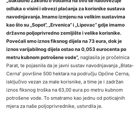
„Sukladno Zakonu o vodama na ovo se nadovezuje
odluka o visini i obvezi plaćanja za korisnike sustava
navodnjavanja. Imamo izmjenu na velikim sustavima
kao što su „Sopot“, „Ervenica“ i „Lipovac“ gdje imamo
državno poljoprivredno zemljište i velike korisnike.
Povećali smo iznos fiksnog dijela na 73 eura, dok je
iznos varijabilnog dijela ostao na 0,053 eurocenta po
metru kubnom potrošene vode“,
naglasila je pročelnica
Parat, te pojasnila da je javni sustav navodnjavanja „Blata-
Cerna“ površine 500 hektara na području Općine Cerna,
isključivo vezan za male korisnike, a time je i zadržan
iznos fiksnog troška na 63,00 eura po metru kubnom
potrošene vode. To smatramo kao jednu od poticajnih
mjera za naše poljoprivrednike, ustvrdila je.