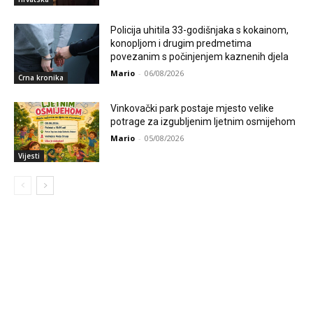
Policija uhitila 33-godišnjaka s kokainom,
konopljom i drugim predmetima
povezanim s počinjenjem kaznenih djela
Mario
-
06/08/2026
Crna kronika
Vinkovački park postaje mjesto velike
potrage za izgubljenim ljetnim osmijehom
Mario
-
05/08/2026
Vijesti