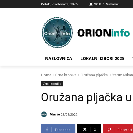
C
Petak, 7 kolovoza, 2026
36.8
Vinkovci
NASLOVNICA
LOKALNI IZBORI 2025
Home
Crna kronika
Oružana pljačka u Starim Mika
Crna kronika
Oružana pljačka 
Mario
28/06/2022
Facebook
X
Pinterest