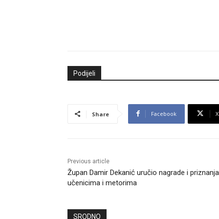
Podijeli
Facebook
X
Share
Previous article
Župan Damir Dekanić uručio nagrade i priznanja
učenicima i metorima
SRODNO