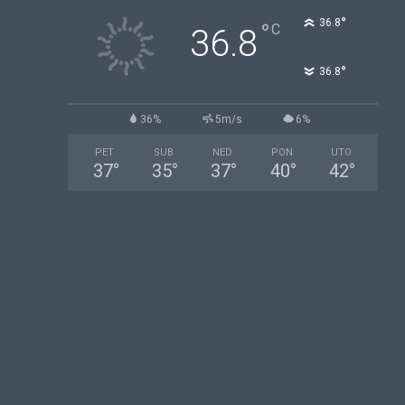
°
36.8
°
C
36.8
°
36.8
36%
5m/s
6%
PET
SUB
NED
PON
UTO
37
°
35
°
37
°
40
°
42
°