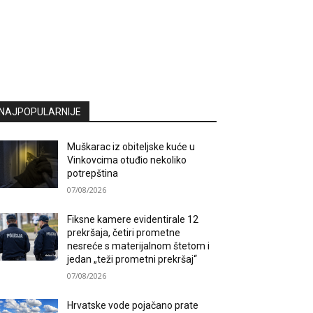
NAJPOPULARNIJE
Muškarac iz obiteljske kuće u
Vinkovcima otuđio nekoliko
potrepština
07/08/2026
Fiksne kamere evidentirale 12
prekršaja, četiri prometne
nesreće s materijalnom štetom i
jedan „teži prometni prekršaj“
07/08/2026
Hrvatske vode pojačano prate