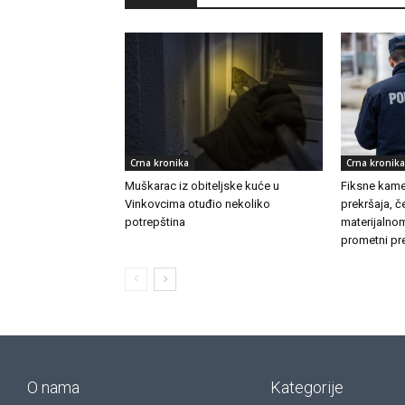
Crna kronika
Crna kronika
Muškarac iz obiteljske kuće u
Fiksne kamer
Vinkovcima otuđio nekoliko
prekršaja, č
potrepština
materijalnom
prometni pre
O nama
Kategorije