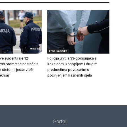
Crna kronika
e evidentirale 12
Policija uhitila 33-godišnjaka s
etiri prometne nesreće s
kokainom, konopljom i drugim
 štetom i jedan „teži
predmetima povezanim s
kršaj“
počinjenjem kaznenih djela
Portali