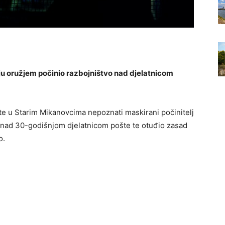
nju oružjem počinio razbojništvo nad djelatnicom
pošte u Starim Mikanovcima nepoznati maskirani počinitelj
o nad 30-godišnjom djelatnicom pošte te otuđio zasad
o.