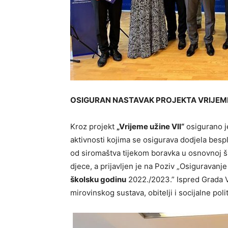
OSIGURAN NASTAVAK PROJEKTA VRIJEM
Kroz projekt
„Vrijeme užine VII“
osigurano 
aktivnosti kojima se osigurava dodjela bespl
od siromaštva tijekom boravka u osnovnoj 
djece, a prijavljen je na Poziv „Osiguravanj
školsku godinu
2022./2023.” Ispred Grada V
mirovinskog sustava, obitelji i socijalne po