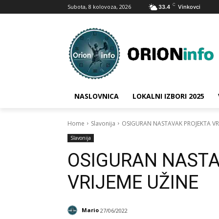
C
Subota, 8 kolovoza, 2026
33.4
Vinkovci
NASLOVNICA
LOKALNI IZBORI 2025
Home
Slavonija
OSIGURAN NASTAVAK PROJEKTA VRI
Slavonija
OSIGURAN NAST
VRIJEME UŽINE
Mario
27/06/2022