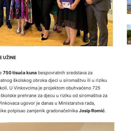
E UŽINE
je
750 tisuća kuna
bespovratnih sredstava za
atnog školskog obroka djeci u siromaštvu ili u riziku
školi. U Vinkovcima je projektom obuhvaćeno 725
e školske prehrane za djecu u riziku od siromaštva za
inkovaca ugovor je danas u Ministarstva rada,
litike potpisao zamjenik gradonačelnika
Josip Romić
.