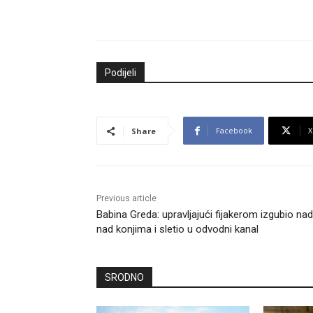
Podijeli
Facebook
X
Share
Previous article
Babina Greda: upravljajući fijakerom izgubio na
nad konjima i sletio u odvodni kanal
SRODNO