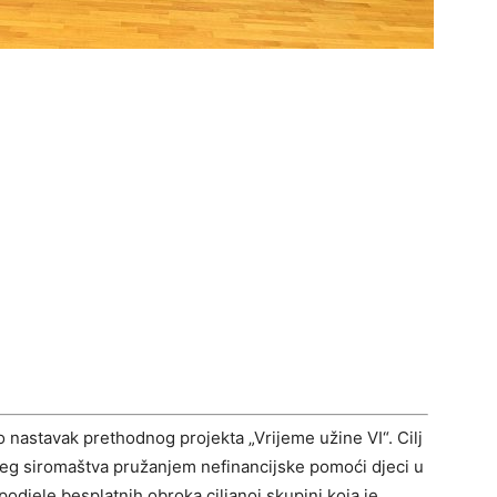
ao nastavak prethodnog projekta „Vrijeme užine VI“. Cilj
čjeg siromaštva pružanjem nefinancijske pomoći djeci u
 podjele besplatnih obroka ciljanoj skupini koja je