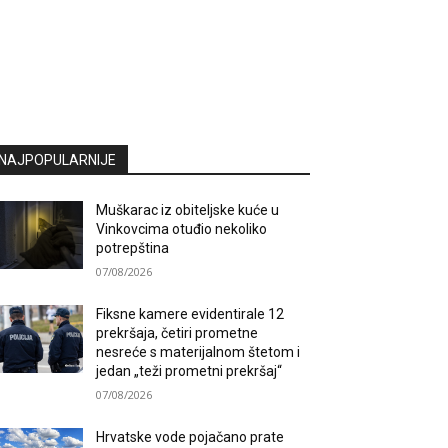
NAJPOPULARNIJE
Muškarac iz obiteljske kuće u
Vinkovcima otuđio nekoliko
potrepština
07/08/2026
Fiksne kamere evidentirale 12
prekršaja, četiri prometne
nesreće s materijalnom štetom i
jedan „teži prometni prekršaj“
07/08/2026
Hrvatske vode pojačano prate