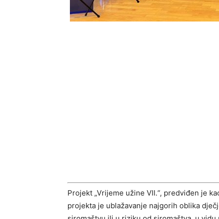
Projekt „Vrijeme užine VII.“, predviđen je k
projekta je ublažavanje najgorih oblika dje
siromaštvu ili u riziku od siromaštva, u vidu