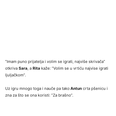
”Imam puno prijatelja i volim se igrati, najviše skrivača”
otkriva
Sara
, a
Rita
kaže: ”Volim se u vrtiću najvise igrati
ljuljačkom”.
Uz igru mnogo toga i nauče pa tako
Antun
crta pšenicu i
zna za što se ona koristi: ”Za brašno”.