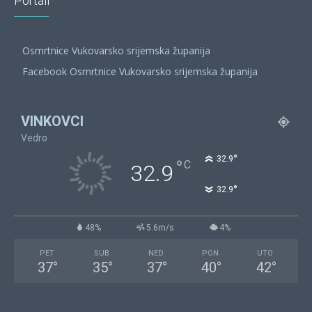
Portali
Osmrtnice Vukovarsko srijemska županija
Facebook Osmrtnice Vukovarsko srijemska županija
VINKOVCI
Vedro
°
32.9
°
C
32.9
°
32.9
48%
5.6m/s
4%
PET
SUB
NED
PON
UTO
37
°
35
°
37
°
40
°
42
°