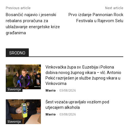
Previous article
Next article
Bosančić najavio i jesenski
Prvo izdanje Pannonian Rock
rebalans proračuna za
Festivala u Rajevom Selu
ublažavanje energetske krize
građanima
SRODNO
Vinkovačka župa sv. Euzebija i Poliona
dobiva novog župnog vikara – vlč. Antonio
Pekić razriješen je službe župnog vikara u
Vinkovcima
Slavonija
Mario
-
03/08/2026
Šest vozača upravljalo vozilom pod
utjecajem alkohola
Mario
-
03/08/2026
Slavonija