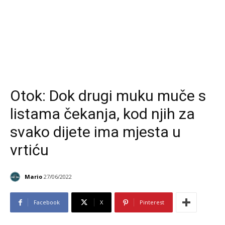
Otok: Dok drugi muku muče s
listama čekanja, kod njih za
svako dijete ima mjesta u
vrtiću
Mario
27/06/2022
Facebook
X
Pinterest