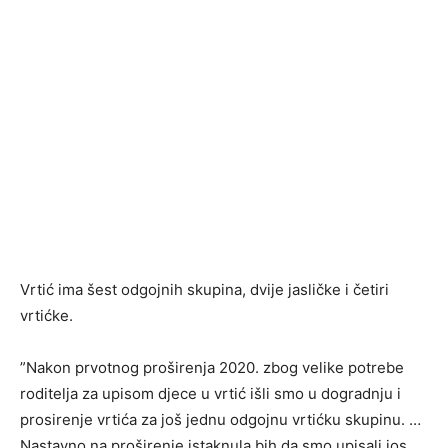
Vrtić ima šest odgojnih skupina, dvije jasličke i četiri
vrtićke.
”Nakon prvotnog proširenja 2020. zbog velike potrebe
roditelja za upisom djece u vrtić išli smo u dogradnju i
prosirenje vrtića za još jednu odgojnu vrtićku skupinu. …
Nastavno na proširenje istaknula bih da smo upisali jos