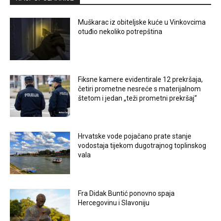
Muškarac iz obiteljske kuće u Vinkovcima
otuđio nekoliko potrepština
Fiksne kamere evidentirale 12 prekršaja,
četiri prometne nesreće s materijalnom
štetom i jedan „teži prometni prekršaj“
Hrvatske vode pojačano prate stanje
vodostaja tijekom dugotrajnog toplinskog
vala
Fra Didak Buntić ponovno spaja
Hercegovinu i Slavoniju