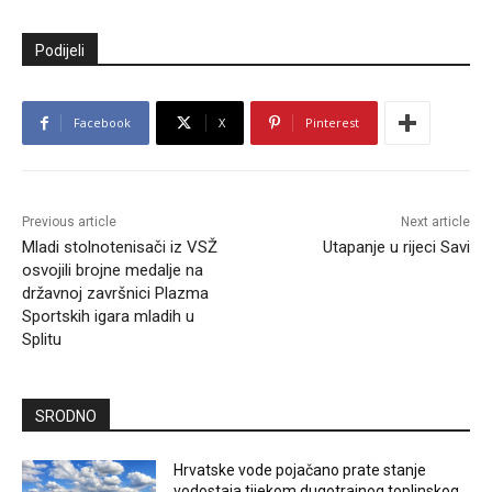
Podijeli
Facebook
X
Pinterest
Previous article
Next article
Mladi stolnotenisači iz VSŽ
Utapanje u rijeci Savi
osvojili brojne medalje na
državnoj završnici Plazma
Sportskih igara mladih u
Splitu
SRODNO
Hrvatske vode pojačano prate stanje
vodostaja tijekom dugotrajnog toplinskog