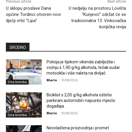
Previous article
Next article
U sklopu proslave Dana
U nedjelju na prostoru Lovišta
općine Tordinci otvoren novi
“Kunjevci” održat će se
dječji vrtić “Lipa”
tradicionalna 13. Vinkovačka
konjička revija
SRODNO
Policija je tijekom vikenda zabilježila i
vožnju s 1,90 g/kg alkohola, težak sudar
motocikla i više naleta na divljač.
Mario
-
10/08/2026
Crna kronika
Biciklist s 2,05 g/kg alkohola oštetio
parkirani automobil i napustio mjesto
događaja.
Mario
-
10/08/2026
Crna kronika
Neovlaštena proizvodnja i promet