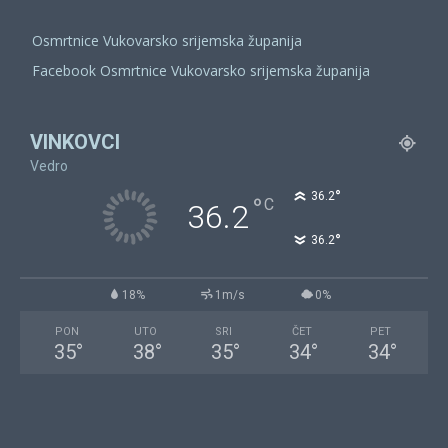
Osmrtnice Vukovarsko srijemska županija
Facebook Osmrtnice Vukovarsko srijemska županija
VINKOVCI
Vedro
°
36.2
°
C
36.2
°
36.2
18%
1m/s
0%
PON
UTO
SRI
ČET
PET
35
°
38
°
35
°
34
°
34
°