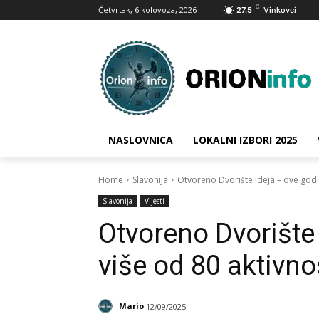
C
Četvrtak, 6 kolovoza, 2026
27.5
Vinkovci
NASLOVNICA
LOKALNI IZBORI 2025
Home
Slavonija
Otvoreno Dvorište ideja – ove godi
Slavonija
Vijesti
Otvoreno Dvorište
više od 80 aktivno
Mario
12/09/2025