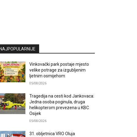
NAJPOPULARNIJE
Vinkovački park postaje mjesto
velike potrage za izgubljenim
ljetnim osmijehom
05/08/2026
Tragedija na cesti kod Jankovaca:
Jedna osoba poginula, druga
helikopterom prevezena u KBC
Osijek
05/08/2026
31. obljetnica VRO Oluja