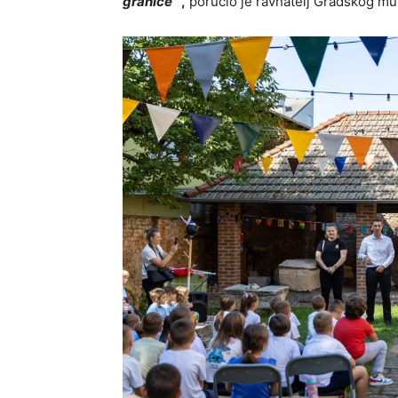
granice”
,
poručio je ravnatelj Gradskog mu