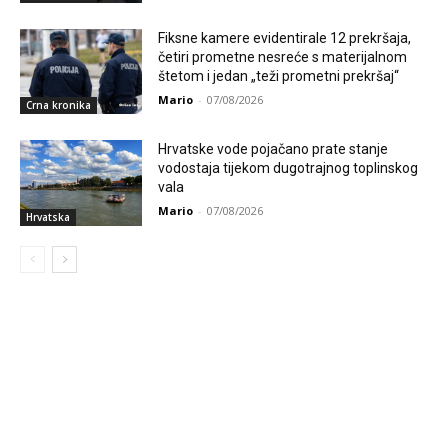
Fiksne kamere evidentirale 12 prekršaja,
četiri prometne nesreće s materijalnom
štetom i jedan „teži prometni prekršaj“
Mario
-
07/08/2026
Crna kronika
Hrvatske vode pojačano prate stanje
vodostaja tijekom dugotrajnog toplinskog
vala
Mario
-
07/08/2026
Hrvatska