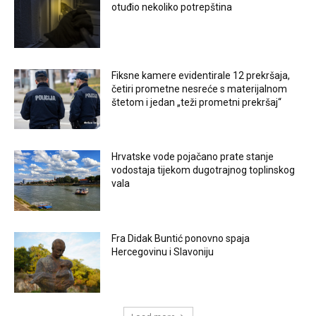
otuđio nekoliko potrepština
Fiksne kamere evidentirale 12 prekršaja,
četiri prometne nesreće s materijalnom
štetom i jedan „teži prometni prekršaj“
Hrvatske vode pojačano prate stanje
vodostaja tijekom dugotrajnog toplinskog
vala
Fra Didak Buntić ponovno spaja
Hercegovinu i Slavoniju