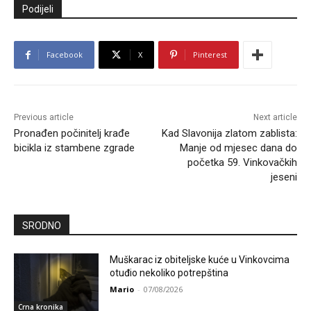
Podijeli
Facebook
X
Pinterest
Previous article
Next article
Pronađen počinitelj krađe
Kad Slavonija zlatom zablista:
bicikla iz stambene zgrade
Manje od mjesec dana do
početka 59. Vinkovačkih
jeseni
SRODNO
Muškarac iz obiteljske kuće u Vinkovcima
otuđio nekoliko potrepština
Mario
-
07/08/2026
Crna kronika