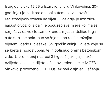
Istog dana oko 15,25 u Istarskoj ulici u Vinkovcima, 20-
godišnjak je parkirao osobni automobil vinkovačkih
registracijskih oznaka na dijelu ulice gdje je uzbrdica i
napustio vozilo, a da nije poduzeo sve mjere kojima se
sprječava da vozilo samo krene s mjesta. Uslijed toga
automobil se pokrenuo vožnjom unatrag i stražnjim
dijelom udario u pješake, 35-godišnjakinju i dijete koje su
se kretale nogostupom, te ih potisnuo prema betonskom
zidu. U prometnoj nesreći 35-godišnjakinja je lakše
ozlijeđena, dok je dijete teško ozlijeđeno, te je iz OŽB
Vinkovci prevezeno u KBC Osijek radi daljnjeg liječenja.