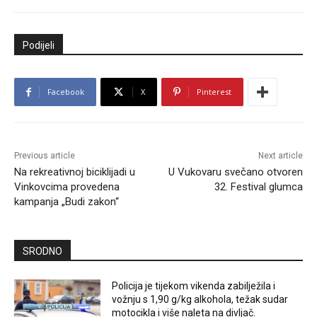
Podijeli
Facebook
X
Pinterest
Previous article
Next article
Na rekreativnoj biciklijadi u
U Vukovaru svečano otvoren
Vinkovcima provedena
32. Festival glumca
kampanja „Budi zakon“
SRODNO
Policija je tijekom vikenda zabilježila i
vožnju s 1,90 g/kg alkohola, težak sudar
motocikla i više naleta na divljač.