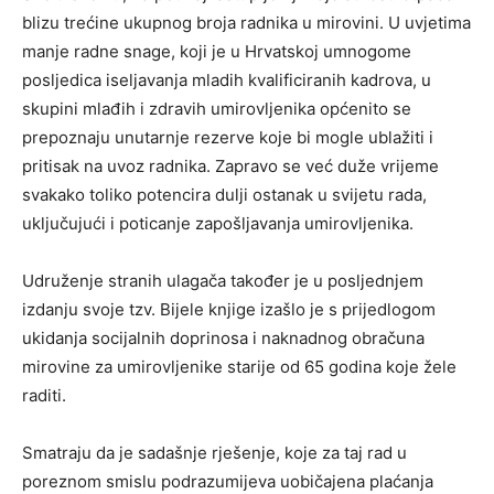
blizu trećine ukupnog broja radnika u mirovini. U uvjetima
manje radne snage, koji je u Hrvatskoj umnogome
posljedica iseljavanja mladih kvalificiranih kadrova, u
skupini mlađih i zdravih umirovljenika općenito se
prepoznaju unutarnje rezerve koje bi mogle ublažiti i
pritisak na uvoz radnika. Zapravo se već duže vrijeme
svakako toliko potencira dulji ostanak u svijetu rada,
uključujući i poticanje zapošljavanja umirovljenika.
Udruženje stranih ulagača također je u posljednjem
izdanju svoje tzv. Bijele knjige izašlo je s prijedlogom
ukidanja socijalnih doprinosa i naknadnog obračuna
mirovine za umirovljenike starije od 65 godina koje žele
raditi.
Smatraju da je sadašnje rješenje, koje za taj rad u
poreznom smislu podrazumijeva uobičajena plaćanja