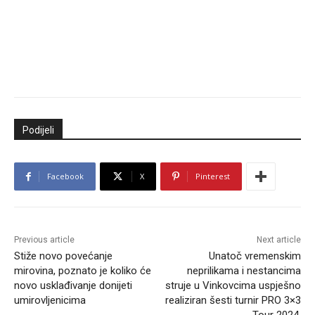
Podijeli
Facebook
X
Pinterest
Previous article
Next article
Stiže novo povećanje
Unatoč vremenskim
mirovina, poznato je koliko će
neprilikama i nestancima
novo usklađivanje donijeti
struje u Vinkovcima uspješno
umirovljenicima
realiziran šesti turnir PRO 3×3