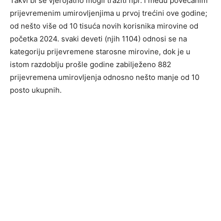
Takvi bi se vjerojatno mogli tražiti npr. i među povećanim
prijevremenim umirovljenjima u prvoj trećini ove godine;
od nešto više od 10 tisuća novih korisnika mirovine od
početka 2024. svaki deveti (njih 1104) odnosi se na
kategoriju prijevremene starosne mirovine, dok je u
istom razdoblju prošle godine zabilježeno 882
prijevremena umirovljenja odnosno nešto manje od 10
posto ukupnih.