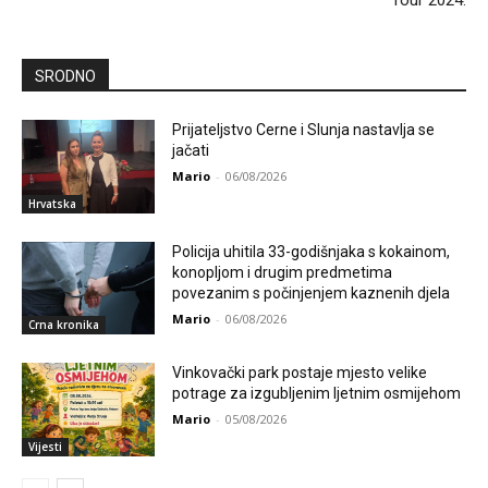
Tour 2024.
SRODNO
Prijateljstvo Cerne i Slunja nastavlja se
jačati
Mario
-
06/08/2026
Hrvatska
Policija uhitila 33-godišnjaka s kokainom,
konopljom i drugim predmetima
povezanim s počinjenjem kaznenih djela
Mario
-
06/08/2026
Crna kronika
Vinkovački park postaje mjesto velike
potrage za izgubljenim ljetnim osmijehom
Mario
-
05/08/2026
Vijesti