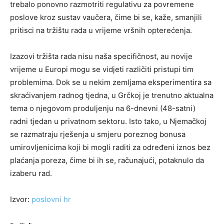
trebalo ponovno razmotriti regulativu za povremene
poslove kroz sustav vaučera, čime bi se, kaže, smanjili
pritisci na tržištu rada u vrijeme vršnih opterećenja.
Izazovi tržišta rada nisu naša specifičnost, au novije
vrijeme u Europi mogu se vidjeti različiti pristupi tim
problemima. Dok se u nekim zemljama eksperimentira sa
skraćivanjem radnog tjedna, u Grčkoj je trenutno aktualna
tema o njegovom produljenju na 6-dnevni (48-satni)
radni tjedan u privatnom sektoru. Isto tako, u Njemačkoj
se razmatraju rješenja u smjeru poreznog bonusa
umirovljenicima koji bi mogli raditi za određeni iznos bez
plaćanja poreza, čime bi ih se, računajući, potaknulo da
izaberu rad.
Izvor:
poslovni hr