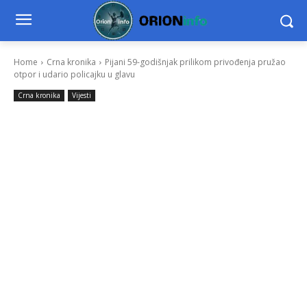
Home
Crna kronika
Pijani 59-godišnjak prilikom privođenja pružao
otpor i udario policajku u glavu
Crna kronika
Vijesti