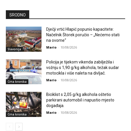
SRODNO
Dječji vrtić Hlapić popunio kapacitete:
Načelnik Štorek poručio – „Nećemo stati
na ovome“
Mario
-
10/08/2026
Slavonija
Policija je tijekom vikenda zabilježila i
vožnju s 1,90 g/kg alkohola, težak sudar
motocikla i više naleta na divljač.
Mario
-
10/08/2026
Crna kronika
Biciklist s 2,05 g/kg alkohola oštetio
parkirani automobil i napustio mjesto
događaja.
Mario
-
10/08/2026
Crna kronika