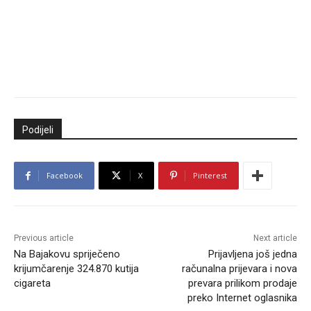
Podijeli
Facebook
X
Pinterest
Previous article
Next article
Na Bajakovu spriječeno
Prijavljena još jedna
krijumčarenje 324.870 kutija
računalna prijevara i nova
cigareta
prevara prilikom prodaje
preko Internet oglasnika