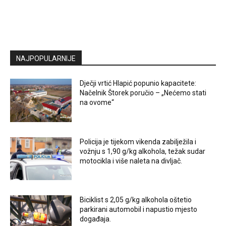
NAJPOPULARNIJE
Dječji vrtić Hlapić popunio kapacitete:
Načelnik Štorek poručio – „Nećemo stati
na ovome“
Policija je tijekom vikenda zabilježila i
vožnju s 1,90 g/kg alkohola, težak sudar
motocikla i više naleta na divljač.
Biciklist s 2,05 g/kg alkohola oštetio
parkirani automobil i napustio mjesto
događaja.