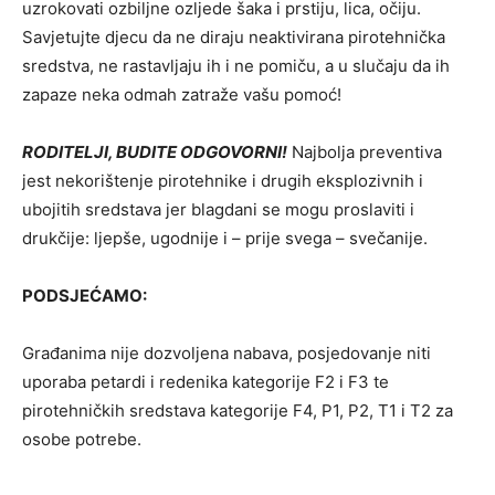
uzrokovati ozbiljne ozljede šaka i prstiju, lica, očiju.
Savjetujte djecu da ne diraju neaktivirana pirotehnička
sredstva, ne rastavljaju ih i ne pomiču, a u slučaju da ih
zapaze neka odmah zatraže vašu pomoć!
RODITELJI, BUDITE ODGOVORNI!
Najbolja preventiva
jest nekorištenje pirotehnike i drugih eksplozivnih i
ubojitih sredstava jer blagdani se mogu proslaviti i
drukčije: ljepše, ugodnije i – prije svega – svečanije.
PODSJEĆAMO:
Građanima nije dozvoljena nabava, posjedovanje niti
uporaba petardi i redenika kategorije F2 i F3 te
pirotehničkih sredstava kategorije F4, P1, P2, T1 i T2 za
osobe potrebe.