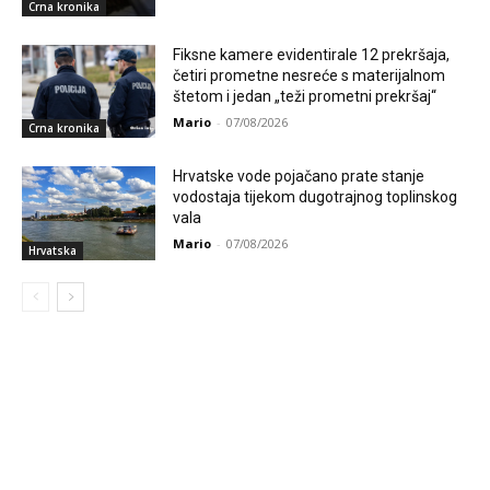
Crna kronika
Fiksne kamere evidentirale 12 prekršaja,
četiri prometne nesreće s materijalnom
štetom i jedan „teži prometni prekršaj“
Mario
-
07/08/2026
Crna kronika
Hrvatske vode pojačano prate stanje
vodostaja tijekom dugotrajnog toplinskog
vala
Mario
-
07/08/2026
Hrvatska