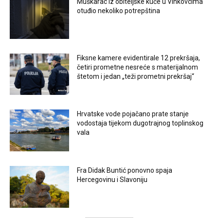
Muškarac iz obiteljske kuće u Vinkovcima
otuđio nekoliko potrepština
Fiksne kamere evidentirale 12 prekršaja,
četiri prometne nesreće s materijalnom
štetom i jedan „teži prometni prekršaj“
Hrvatske vode pojačano prate stanje
vodostaja tijekom dugotrajnog toplinskog
vala
Fra Didak Buntić ponovno spaja
Hercegovinu i Slavoniju