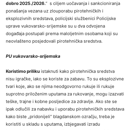
dobro 2025./2026.
“ s ciljem uočavanja i sankcioniranja
ponašanja vezana uz zlouporabu pirotehničkih i
eksplozivnih sredstava, policijski službenici Policijske
uprave vukovarsko-srijemske su u dva odvojena
događaja postupali prema maloljetnim osobama koji su
neovlašteno posjedovali pirotehnička sredstva.
PU vukovarsko-srijemska
Koristimo priliku
istaknuti kako pirotehnička sredstva
nisu igračke, iako se koriste za zabavu. To su eksplozivne
tvari koje, ako se njima neodgovorno rukuje ili rukuje
suprotno priloženim uputama za rukovanje, mogu izazvati
teške, trajne i kobne posljedice za zdravlje. Ako ste se
ipak odlučili za nabavku i uporabu pirotehničkih sredstava
kako biste „pridonijeli“ blagdanskom ozračju, treba je
koristiti u skladu s uputama, izbjegavati izradu