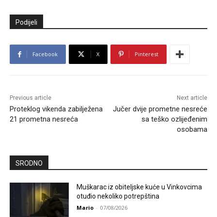
Podijeli
Facebook
X
Pinterest
Previous article
Next article
Proteklog vikenda zabilježena
Jučer dvije prometne nesreće
21 prometna nesreća
sa teško ozlijeđenim
osobama
SRODNO
Muškarac iz obiteljske kuće u Vinkovcima
otuđio nekoliko potrepština
Mario
-
07/08/2026