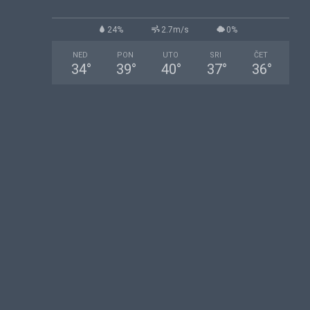
24%
2.7m/s
0%
NED
PON
UTO
SRI
ČET
34
°
39
°
40
°
37
°
36
°