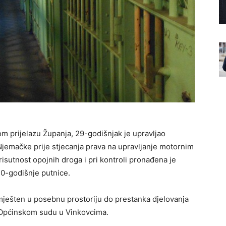
nom prijelazu Županja, 29-godišnjak je upravljao
jemačke prije stjecanja prava na upravljanje motornim
prisutnost opojnih droga i pri kontroli pronađena je
0-godišnje putnice.
mješten u posebnu prostoriju do prestanka djelovanja
g Općinskom sudu u Vinkovcima.