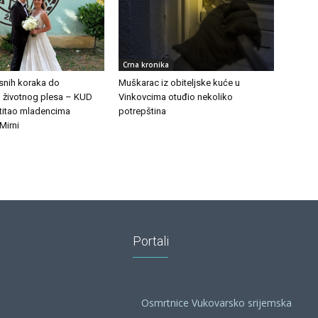
Crna kronika
esnih koraka do
Muškarac iz obiteljske kuće u
 životnog plesa – KUD
Vinkovcima otuđio nekoliko
stitao mladencima
potrepština
Mirni
Portali
Osmrtnice Vukovarsko srijemska