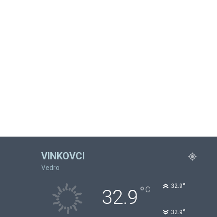
VINKOVCI
Vedro
°
32.9
°
C
32.9
°
32.9