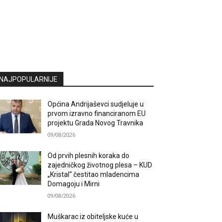
NAJPOPULARNIJE
Općina Andrijaševci sudjeluje u
prvom izravno financiranom EU
projektu Grada Novog Travnika
09/08/2026
Od prvih plesnih koraka do
zajedničkog životnog plesa – KUD
„Kristal“ čestitao mladencima
Domagoju i Mirni
09/08/2026
Muškarac iz obiteljske kuće u