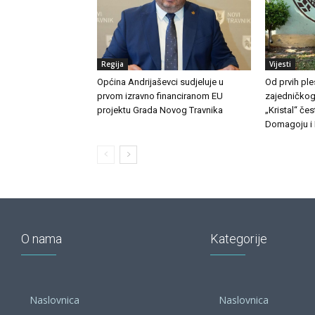
Regija
Vijesti
Općina Andrijaševci sudjeluje u
Od prvih pl
prvom izravno financiranom EU
zajedničkog
projektu Grada Novog Travnika
„Kristal“ če
Domagoju i 
O nama
Kategorije
Naslovnica
Naslovnica