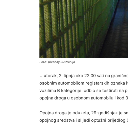
Foto: pixabay ilustracija
U utorak, 2. lipnja oko 22,00 sati na granič
osobnim automobilom registarskih oznaka N
vozilima B kategorije, odbio se testirati na 
opojna droga u osobnom automobilu i kod 3
Opojna droga je oduzeta, 29-godišnjak je s
opojnog sredstva i slijedi optužni prijedlo