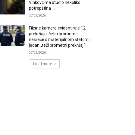
Vinkovcima otuđio nekoliko
potrepština
07/08/2026
Fiksne kamere evidentirale 12
prekršaja, četiri prometne
nesreće s materijalnom štetom i
jedan „teži prometni prekršaj“
07/08/2026
Load more