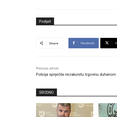
Podijeli
Facebook
X
Share
Previous article
Policija spriječila nezakonitu trgovinu duhanom
SRODNO