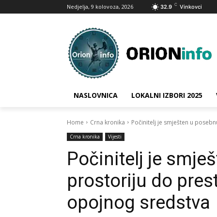
C
Nedjelja, 9 kolovoza, 2026
32.9
Vinkovci
NASLOVNICA
LOKALNI IZBORI 2025
Home
Crna kronika
Počinitelj je smješten u poseb
Crna kronika
Vijesti
Počinitelj je smj
prostoriju do pres
opojnog sredstva