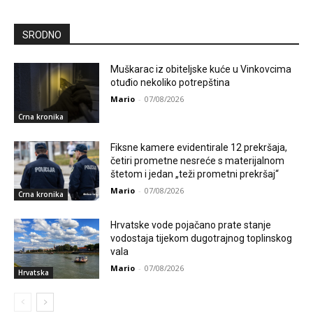
SRODNO
Muškarac iz obiteljske kuće u Vinkovcima
otuđio nekoliko potrepština
Mario
-
07/08/2026
Crna kronika
Fiksne kamere evidentirale 12 prekršaja,
četiri prometne nesreće s materijalnom
štetom i jedan „teži prometni prekršaj“
Mario
-
07/08/2026
Crna kronika
Hrvatske vode pojačano prate stanje
vodostaja tijekom dugotrajnog toplinskog
vala
Mario
-
07/08/2026
Hrvatska