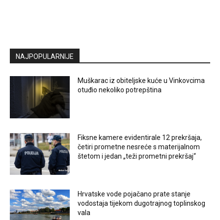
NAJPOPULARNIJE
Muškarac iz obiteljske kuće u Vinkovcima
otuđio nekoliko potrepština
Fiksne kamere evidentirale 12 prekršaja,
četiri prometne nesreće s materijalnom
štetom i jedan „teži prometni prekršaj“
Hrvatske vode pojačano prate stanje
vodostaja tijekom dugotrajnog toplinskog
vala