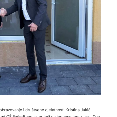
brazovanje i društvene djelatnosti Kristina Jukić
 rad OŠ Ilača-Banovci prijeći na jednosmjenski rad. Ova