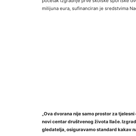
početak izgradnje prve školske sportske dvo
milijuna eura, sufinanciran je sredstvima N
„Ova dvorana nije samo prostor za tjelesni
novi centar društvenog života Ilače. Izgrad
gledatelja, osiguravamo standard kakav na