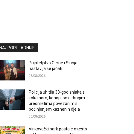
NAJPOPULARNIJE
Prijateljstvo Cerne i Slunja
nastavlja se jačati
06/08/2026
Policija uhitila 33-godišnjaka s
kokainom, konopljom i drugim
predmetima povezanim s
počinjenjem kaznenih djela
06/08/2026
Vinkovački park postaje mjesto