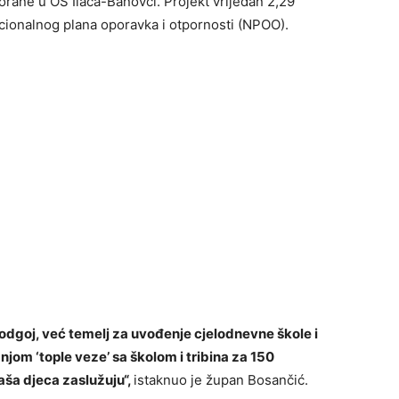
rane u OŠ Ilača-Banovci. Projekt vrijedan 2,29
acionalnog plana oporavka i otpornosti (NPOO).
 odgoj, već temelj za uvođenje cjelodnevne škole i
njom ‘tople veze’ sa školom i tribina za 150
ša djeca zaslužuju“,
istaknuo je župan Bosančić.