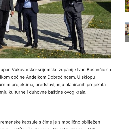
e župan Vukovarsko-srijemske županije Ivan Bosančić sa
lnikom općine Anđelkom Dobročincem. U sklopu
turnim projektima, predstavljanju planiranih projekata
anju kulturne i duhovne baštine ovog kraja.
 vremenske kapsule s čime je simbolično obilježen