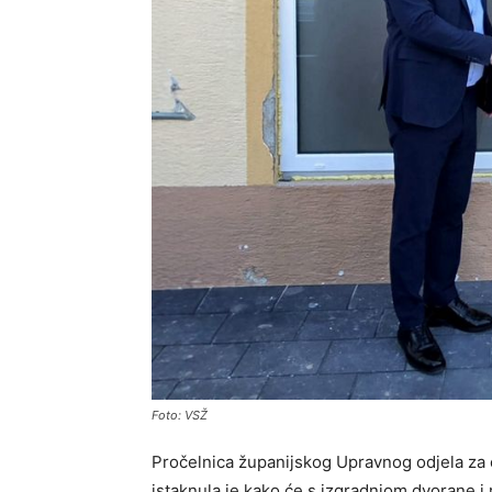
Foto: VSŽ
Pročelnica županijskog Upravnog odjela za o
istaknula je kako će s izgradnjom dvorane i