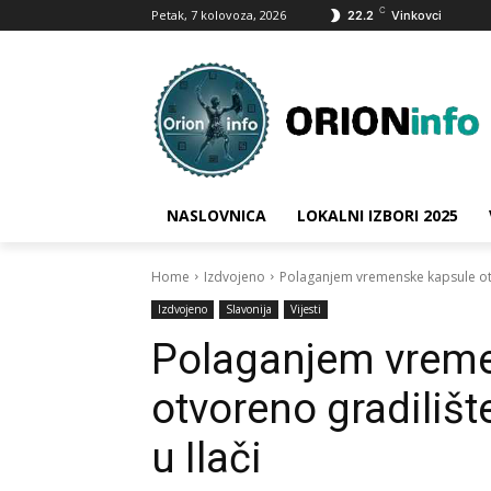
C
Petak, 7 kolovoza, 2026
22.2
Vinkovci
NASLOVNICA
LOKALNI IZBORI 2025
Home
Izdvojeno
Polaganjem vremenske kapsule otv
Izdvojeno
Slavonija
Vijesti
Polaganjem vrem
otvoreno gradilišt
u Ilači