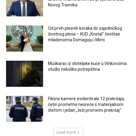
Novog Travnika
Od prvih plesnih koraka do zajedničkog
životnog plesa – KUD „Kristal“ čestitao
mladencima Domagoju i Mirni
Muškarac iz obiteljske kuće u Vinkovcima
otuđio nekoliko potrepština
Fiksne kamere evidentirale 12 prekršaja,
četiri prometne nesreće s materijalnom
štetom i jedan „teži prometni prekršaj“
Load more