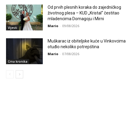
Od prvih plesnih koraka do zajedničkog
životnog plesa – KUD „Kristal“ čestitao
mladencima Domagoju i Mirni
Mario
-
09/08/2026
Vijesti
Muškarac iz obiteljske kuće u Vinkovcima
otuđio nekoliko potrepština
Mario
-
07/08/2026
Crna kronika