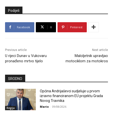
Podijeli
Facebook
X
Pinterest
Previous article
Next article
U rijeci Dunav u Vukovaru
Maloljetnik upravljao
pronađeno mrtvo tijelo
motociklom za motokros
SRODNO
Općina Andrijaševci sudjeluje u prvom
izravno financiranom EU projektu Grada
Novog Travnika
Mario
-
09/08/2026
Regija