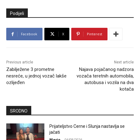
Podijeli
Facebook
X
Pinterest
Previous article
Next article
Zabilježene 3 prometne
Najava pojačanog nadzora
nesreće, u jednoj vozač lakše
vozača teretnih automobila,
ozlijeđen
autobusa i vozila na dva
kotača
SRODNO
Prijateljstvo Cerne i Slunja nastavlja se
jačati
Mario
-
06/08/2026