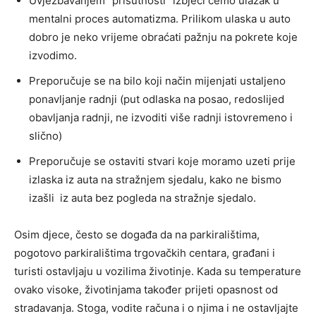
Uvježbavanjem ”prisutnosti” izbjeći ćemo ulazak u
mentalni proces automatizma. Prilikom ulaska u auto
dobro je neko vrijeme obraćati pažnju na pokrete koje
izvodimo.
Preporučuje se na bilo koji način mijenjati ustaljeno
ponavljanje radnji (put odlaska na posao, redoslijed
obavljanja radnji, ne izvoditi više radnji istovremeno i
slično)
Preporučuje se ostaviti stvari koje moramo uzeti prije
izlaska iz auta na stražnjem sjedalu, kako ne bismo
izašli iz auta bez pogleda na stražnje sjedalo.
Osim djece, često se događa da na parkiralištima,
pogotovo parkiralištima trgovačkih centara, građani i
turisti ostavljaju u vozilima životinje. Kada su temperature
ovako visoke, životinjama također prijeti opasnost od
stradavanja. Stoga, vodite računa i o njima i ne ostavljajte