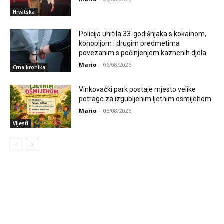
Hrvatska
Policija uhitila 33-godišnjaka s kokainom,
konopljom i drugim predmetima
povezanim s počinjenjem kaznenih djela
Mario
-
06/08/2026
Crna kronika
Vinkovački park postaje mjesto velike
potrage za izgubljenim ljetnim osmijehom
Mario
-
05/08/2026
Vijesti