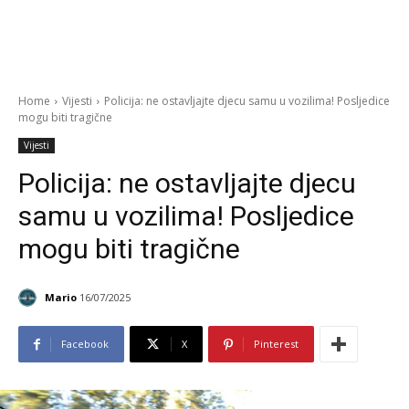
Home
Vijesti
Policija: ne ostavljajte djecu samu u vozilima! Posljedice
mogu biti tragične
Vijesti
Policija: ne ostavljajte djecu
samu u vozilima! Posljedice
mogu biti tragične
Mario
16/07/2025
Facebook
X
Pinterest